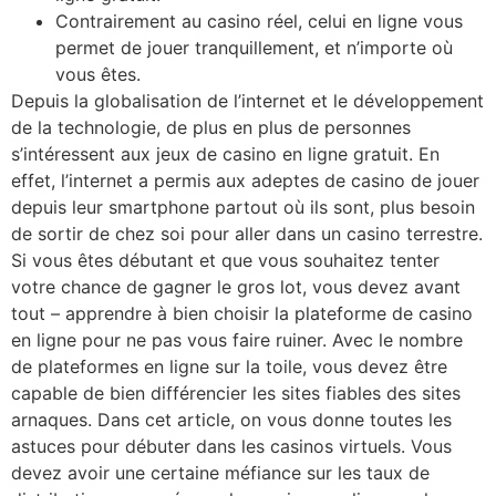
Contrairement au casino réel, celui en ligne vous
permet de jouer tranquillement, et n’importe où
vous êtes.
Depuis la globalisation de l’internet et le développement
de la technologie, de plus en plus de personnes
s’intéressent aux jeux de casino en ligne gratuit. En
effet, l’internet a permis aux adeptes de casino de jouer
depuis leur smartphone partout où ils sont, plus besoin
de sortir de chez soi pour aller dans un casino terrestre.
Si vous êtes débutant et que vous souhaitez tenter
votre chance de gagner le gros lot, vous devez avant
tout – apprendre à bien choisir la plateforme de casino
en ligne pour ne pas vous faire ruiner. Avec le nombre
de plateformes en ligne sur la toile, vous devez être
capable de bien différencier les sites fiables des sites
arnaques. Dans cet article, on vous donne toutes les
astuces pour débuter dans les casinos virtuels. Vous
devez avoir une certaine méfiance sur les taux de