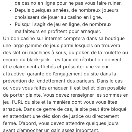
de casino en ligne pour ne pas vous faire ruiner.
Depuis quelques années, de nombreux joueurs
choisissent de jouer au casino en ligne.
Puisqu’il s’agit de jeu en ligne, de nombreux
malfaiteurs en profitent pour arnaquer.
Un bon casino sur internet comptera dans sa boutique
une large gamme de jeux parmi lesquels on trouvera
des slot ou machines à sous, du poker, de la roulette ou
encore du black-jack. Les taux de rétribution doivent
être clairement affichés et présenter une valeur
attractive, garante de l’engagement du site dans la
prévention de l’endettement des parieurs. Dans le cas –
où vous vous faites arnaquer, il est bel et bien possible
de porter plainte. Vous devez renseigner les sommes en
jeu, l’URL du site et la manière dont vous vous êtes
arnaqué. Dans ce genre de cas, le site peut être bloqué
en attendant une décision de justice ou directement
fermé. D’abord, vous devez attendre quelques jours
avant d’empocher un gain assez important.