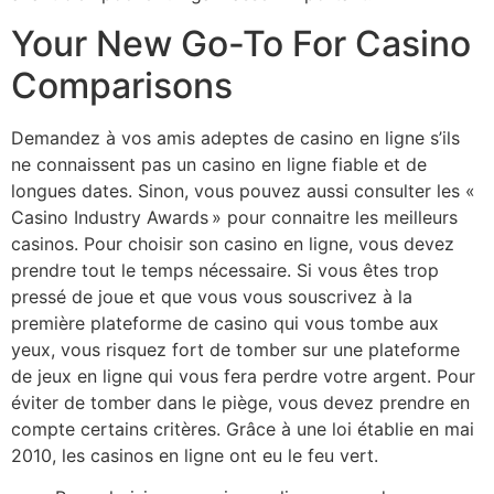
Your New Go-To For Casino
Comparisons
Demandez à vos amis adeptes de casino en ligne s’ils
ne connaissent pas un casino en ligne fiable et de
longues dates. Sinon, vous pouvez aussi consulter les «
Casino Industry Awards » pour connaitre les meilleurs
casinos. Pour choisir son casino en ligne, vous devez
prendre tout le temps nécessaire. Si vous êtes trop
pressé de joue et que vous vous souscrivez à la
première plateforme de casino qui vous tombe aux
yeux, vous risquez fort de tomber sur une plateforme
de jeux en ligne qui vous fera perdre votre argent. Pour
éviter de tomber dans le piège, vous devez prendre en
compte certains critères. Grâce à une loi établie en mai
2010, les casinos en ligne ont eu le feu vert.