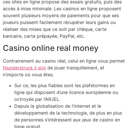
ces sites en ligne propose des essais gratuits, puis des
accès à mise minimale. Les casinos en ligne proposent
souvent plusieurs moyens de paiements pour que ses
joueurs puissent facilement récupérer leurs gains ou
réaliser des mises que ce soit par chèque, carte
bancaire, carte prépayée, PayPal, etc.
Casino online real money
Contrairement au casino réel, celui en ligne vous permet
thunderstruck ii slot
de jouer tranquillement, et
n’importe où vous êtes.
Sur ce, les plus fiables sont les plafetormes en
ligne qui disposent d’une licence européenne ou
octroyée par l’ARJEL.
Depuis la globalisation de l’internet et le
développement de la technologie, de plus en plus
de personnes s’intéressent aux jeux de casino en
ligne gratuit.