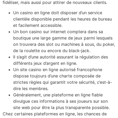
fidéliser, mais aussi pour attirer de nouveaux clients.
Un casino en ligne doit disposer d’un service
clientèle disponible pendant les heures de bureau
et facilement accessible.
Un bon casino sur internet comptera dans sa
boutique une large gamme de jeux parmi lesquels
on trouvera des slot ou machines à sous, du poker,
de la roulette ou encore du black-jack.
Il s’agit d’une autorité assurant la régulation des
différents jeux d’argent en ligne.
Un site casino en ligne autorisé francophone
dispose toujours d’une charte composée de
strictes règles qui garantit votre sécurité, c’est-à-
dire les membres.
Généralement, une plateforme en ligne fiable
divulgue ces informations à ses joueurs sur son
site web pour être la plus transparente possible.
Chez certaines plateformes en ligne, les chances de