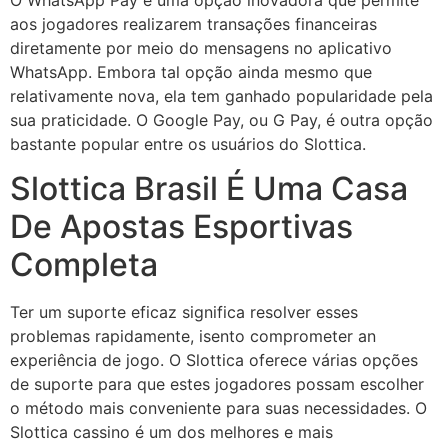
aos jogadores realizarem transações financeiras
diretamente por meio do mensagens no aplicativo
WhatsApp. Embora tal opção ainda mesmo que
relativamente nova, ela tem ganhado popularidade pela
sua praticidade. O Google Pay, ou G Pay, é outra opção
bastante popular entre os usuários do Slottica.
Slottica Brasil É Uma Casa
De Apostas Esportivas
Completa
Ter um suporte eficaz significa resolver esses
problemas rapidamente, isento comprometer an
experiência de jogo. O Slottica oferece várias opções
de suporte para que estes jogadores possam escolher
o método mais conveniente para suas necessidades. O
Slottica cassino é um dos melhores e mais