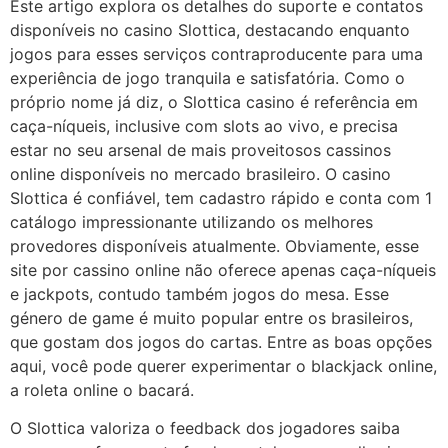
Este artigo explora os detalhes do suporte e contatos
disponíveis no casino Slottica, destacando enquanto
jogos para esses serviços contraproducente para uma
experiência de jogo tranquila e satisfatória. Como o
próprio nome já diz, o Slottica casino é referência em
caça-níqueis, inclusive com slots ao vivo, e precisa
estar no seu arsenal de mais proveitosos cassinos
online disponíveis no mercado brasileiro. O casino
Slottica é confiável, tem cadastro rápido e conta com 1
catálogo impressionante utilizando os melhores
provedores disponíveis atualmente. Obviamente, esse
site por cassino online não oferece apenas caça-níqueis
e jackpots, contudo também jogos do mesa. Esse
género de game é muito popular entre os brasileiros,
que gostam dos jogos do cartas. Entre as boas opções
aqui, você pode querer experimentar o blackjack online,
a roleta online o bacará.
O Slottica valoriza o feedback dos jogadores saiba