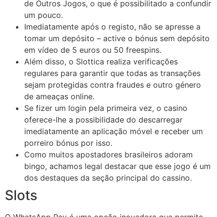
de Outros Jogos, o que é possibilitado a confundir
um pouco.
Imediatamente após o registo, não se apresse a
tomar um depósito – active o bónus sem depósito
em vídeo de 5 euros ou 50 freespins.
Além disso, o Slottica realiza verificações
regulares para garantir que todas as transações
sejam protegidas contra fraudes e outro género
de ameaças online.
Se fizer um login pela primeira vez, o casino
oferece-lhe a possibilidade do descarregar
imediatamente an aplicação móvel e receber um
porreiro bónus por isso.
Como muitos apostadores brasileiros adoram
bingo, achamos legal destacar que esse jogo é um
dos destaques da seção principal do cassino.
Slots
O WhatsApp Pay é uma opção inovadora que permite