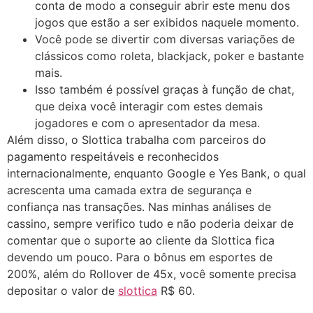
conta de modo a conseguir abrir este menu dos
jogos que estão a ser exibidos naquele momento.
Você pode se divertir com diversas variações de
clássicos como roleta, blackjack, poker e bastante
mais.
Isso também é possível graças à função de chat,
que deixa você interagir com estes demais
jogadores e com o apresentador da mesa.
Além disso, o Slottica trabalha com parceiros do
pagamento respeitáveis e reconhecidos
internacionalmente, enquanto Google e Yes Bank, o qual
acrescenta uma camada extra de segurança e
confiança nas transações. Nas minhas análises de
cassino, sempre verifico tudo e não poderia deixar de
comentar que o suporte ao cliente da Slottica fica
devendo um pouco. Para o bônus em esportes de
200%, além do Rollover de 45x, você somente precisa
depositar o valor de
slottica
R$ 60.