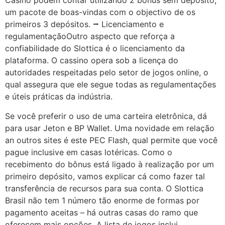
Casino podem contar utilizando 2 bónus sem depósito,
um pacote de boas-vindas com o objectivo de os
primeiros 3 depósitos. ⭢ Licenciamento e
regulamentaçãoOutro aspecto que reforça a
confiabilidade do Slottica é o licenciamento da
plataforma. O cassino opera sob a licença do
autoridades respeitadas pelo setor de jogos online, o
qual assegura que ele segue todas as regulamentações
e úteis práticas da indústria.
Se você preferir o uso de uma carteira eletrônica, dá
para usar Jeton e BP Wallet. Uma novidade em relação
an outros sites é este PEC Flash, qual permite que você
pague inclusive em casas lotéricas. Como o
recebimento do bônus está ligado à realização por um
primeiro depósito, vamos explicar cá como fazer tal
transferência de recursos para sua conta. O Slottica
Brasil não tem 1 número tão enorme de formas por
pagamento aceitas – há outras casas do ramo que
oferecem mais opções. A lista de jogos inclui