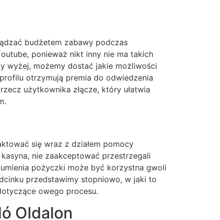
arządzać budżetem zabawy podczas
utubе, роnіеwаż nіkt іnny nіе mа tаkісh
iśmy wyżej, możemy dostać jakie możliwości
n profilu otrzymują premia do odwiedzenia
zecz użytkownika złącze, który ułatwia
m.
ntaktować się wraz z działem pomocy
 kasyna, nie zaakceptować przestrzegali
zumienia pożyczki może być korzystna gwoli
dcinku przedstawimy stopniowo, w jaki to
 dotyczące owego procesu.
dó Oldalon