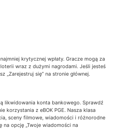
najmniej krytycznej wpłaty. Gracze mogą za
oterii wraz z dużymi nagrodami. Jeśli jesteś
 „Zarejestruj się” na stronie głównej.
ącą likwidowania konta bankowego. Sprawdź
ie korzystania z eBOK PGE. Nasza klasa
ia, sceny filmowe, wiadomości i różnorodne
ię na opcję „Twoje wiadomości na