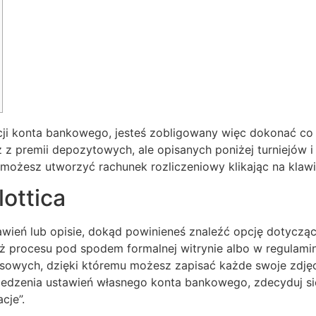
cji konta bankowego, jesteś zobligowany więc dokonać co 
 premii depozytowych, ale opisanych poniżej turniejów i l
 możesz utworzyć rachunek rozliczeniowy klikając na klawisz
ottica
tawień lub opisie, dokąd powinieneś znaleźć opcję dotycz
ż procesu pod spodem formalnej witrynie albo w regulamin
asowych, dzięki któremu możesz zapisać każde swoje zdjęc
dwiedzenia ustawień własnego konta bankowego, zdecyduj s
cje”.