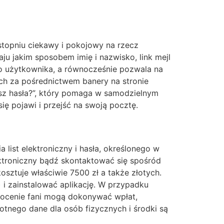
stopniu ciekawy i pokojowy na rzecz
u jakim sposobem imię i nazwisko, link mejl
o użytkownika, a równocześnie pozwala na
ych za pośrednictwem banery na stronie
asz hasła?”, który pomaga w samodzielnym
się pojawi i przejść na swoją pocztę.
list elektroniczny i hasła, określonego w
lektroniczny bądź skontaktować się spośród
sztuje właściwie 7500 zł a także złotych.
 i zainstalować aplikację. W przypadku
 ocenie fani mogą dokonywać wpłat,
wotnego dane dla osób fizycznych i środki są