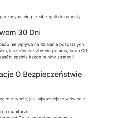
gań kasyna, nie przestrzegali dokumenty
twem 30 Dni
osób nie wpływa na działanie pozostałych
esem, lecz również zbytnio pomocą kodu QR
zasób, spełnia każde punkty strategii
macje O Bezpieczeństwie
eżąco z tymże, jak najważniejsze w świecie
 na monitorze.
ernecie! Gry z jackpotami stanowią