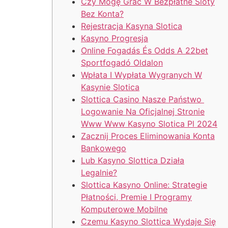
Czy Mogę Grać W Bezpłatne Sloty
Bez Konta?
Rejestracja Kasyna Slotica
Kasyno Progresja
Online Fogadás És Odds A 22bet
Sportfogadó Oldalon
Wpłata I Wypłata Wygranych W
Kasynie Slotica
Slottica Casino Nasze Państwo ️
Logowanie Na Oficjalnej Stronie
Www Www Kasyno Slotica Pl 2024
Zacznij Proces Eliminowania Konta
Bankowego
Lub Kasyno Slottica Działa
Legalnie?
Slottica Kasyno Online: Strategie
Płatności, Premie I Programy
Komputerowe Mobilne
Czemu Kasyno Slottica Wydaje Się