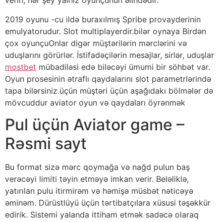
verin, hər şey yalnız oyunçunun əlindədir.
2019 oyunu -cu ildə buraxılmış Spribe provayderinin
emulyatorudur. Slot multiplayerdir.bilər oynaya Birdən
çox oyunçuOnlar digər müştərilərin mərclərini və
uduşlarını görürlər. İstifadəçilərin mesajlar, sirlər, uduşlar
mostbet
mübadiləsi edə biləcəyi ümumi bir söhbət var.
Oyun prosesinin ətraflı qaydalarını slot parametrlərində
tapa bilərsiniz.üçün müştəri üçün aşağıdakı bölmələr də
mövcuddur aviator oyun və qaydaları öyrənmək
Pul üçün Aviator game –
Rəsmi sayt
Bu format sizə mərc qoymağa və nağd pulun baş
verəcəyi limiti təyin etməyə imkan verir. Beləliklə,
yatırılan pulu itirmirəm və həmişə müsbət nəticəyə
əminəm. Dürüstlüyü üçün tərtibatçılara xüsusi təşəkkür
edirik. Sistemi yalanda ittiham etmək sadəcə olaraq