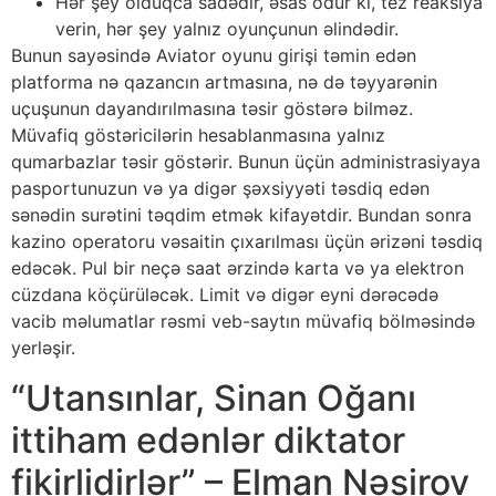
Hər şey olduqca sadədir, əsas odur ki, tez reaksiya
verin, hər şey yalnız oyunçunun əlindədir.
Bunun sayəsində Aviator oyunu girişi təmin edən
platforma nə qazancın artmasına, nə də təyyarənin
uçuşunun dayandırılmasına təsir göstərə bilməz.
Müvafiq göstəricilərin hesablanmasına yalnız
qumarbazlar təsir göstərir. Bunun üçün administrasiyaya
pasportunuzun və ya digər şəxsiyyəti təsdiq edən
sənədin surətini təqdim etmək kifayətdir. Bundan sonra
kazino operatoru vəsaitin çıxarılması üçün ərizəni təsdiq
edəcək. Pul bir neçə saat ərzində karta və ya elektron
cüzdana köçürüləcək. Limit və digər eyni dərəcədə
vacib məlumatlar rəsmi veb-saytın müvafiq bölməsində
yerləşir.
“Utansınlar, Sinan Oğanı
ittiham edənlər diktator
fikirlidirlər” – Elman Nəsirov