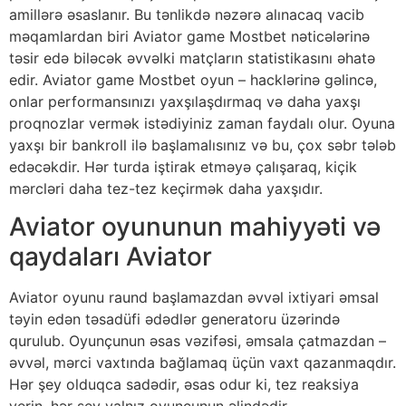
amillərə əsaslanır. Bu tənlikdə nəzərə alınacaq vacib
məqamlardan biri Aviator game Mostbet nəticələrinə
təsir edə biləcək əvvəlki matçların statistikasını əhatə
edir. Aviator game Mostbet oyun – hacklərinə gəlincə,
onlar performansınızı yaxşılaşdırmaq və daha yaxşı
proqnozlar vermək istədiyiniz zaman faydalı olur. Oyuna
yaxşı bir bankroll ilə başlamalısınız və bu, çox səbr tələb
edəcəkdir. Hər turda iştirak etməyə çalışaraq, kiçik
mərcləri daha tez-tez keçirmək daha yaxşıdır.
Aviator oyununun mahiyyəti və
qaydaları Aviator
Aviator oyunu raund başlamazdan əvvəl ixtiyari əmsal
təyin edən təsadüfi ədədlər generatoru üzərində
qurulub. Oyunçunun əsas vəzifəsi, əmsala çatmazdan –
əvvəl, mərci vaxtında bağlamaq üçün vaxt qazanmaqdır.
Hər şey olduqca sadədir, əsas odur ki, tez reaksiya