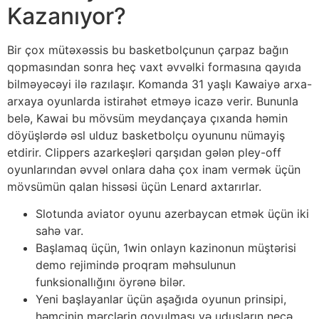
Kazanıyor?
Bir çox mütəxəssis bu basketbolçunun çarpaz bağın
qopmasından sonra heç vaxt əvvəlki formasına qayıda
bilməyəcəyi ilə razılaşır. Komanda 31 yaşlı Kawaiyə arxa-
arxaya oyunlarda istirahət etməyə icazə verir. Bununla
belə, Kawai bu mövsüm meydançaya çıxanda həmin
döyüşlərdə əsl ulduz basketbolçu oyununu nümayiş
etdirir. Clippers azarkeşləri qarşıdan gələn pley-off
oyunlarından əvvəl onlara daha çox inam vermək üçün
mövsümün qalan hissəsi üçün Lenard axtarırlar.
Slotunda aviator oyunu azerbaycan etmək üçün iki
sahə var.
Başlamaq üçün, 1win onlayn kazinonun müştərisi
demo rejimində proqram məhsulunun
funksionallığını öyrənə bilər.
Yeni başlayanlar üçün aşağıda oyunun prinsipi,
həmçinin mərclərin qoyulması və uduşların necə