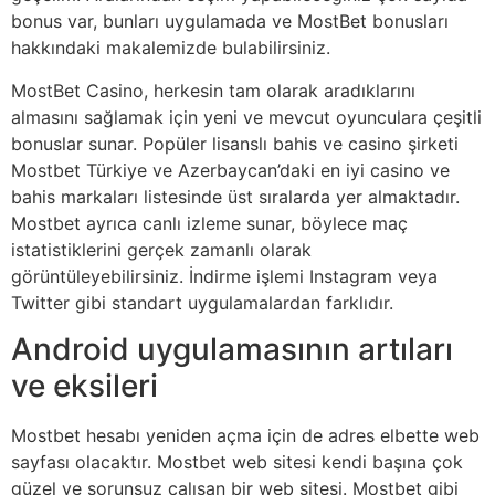
bonus var, bunları uygulamada ve MostBet bonusları
hakkındaki makalemizde bulabilirsiniz.
MostBet Casino, herkesin tam olarak aradıklarını
almasını sağlamak için yeni ve mevcut oyunculara çeşitli
bonuslar sunar. Popüler lisanslı bahis ve casino şirketi
Mostbet Türkiye ve Azerbaycan’daki en iyi casino ve
bahis markaları listesinde üst sıralarda yer almaktadır.
Mostbet ayrıca canlı izleme sunar, böylece maç
istatistiklerini gerçek zamanlı olarak
görüntüleyebilirsiniz. İndirme işlemi Instagram veya
Twitter gibi standart uygulamalardan farklıdır.
Android uygulamasının artıları
ve eksileri
Mostbet hesabı yeniden açma için de adres elbette web
sayfası olacaktır. Mostbet web sitesi kendi başına çok
güzel ve sorunsuz çalışan bir web sitesi. Mostbet gibi