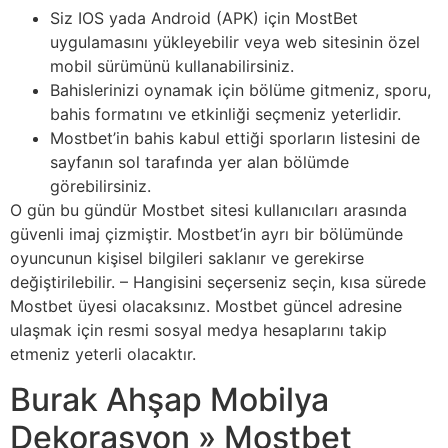
Siz IOS yada Android (APK) için MostBet
uygulamasını yükleyebilir veya web sitesinin özel
mobil sürümünü kullanabilirsiniz.
Bahislerinizi oynamak için bölüme gitmeniz, sporu,
bahis formatını ve etkinliği seçmeniz yeterlidir.
Mostbet’in bahis kabul ettiği sporların listesini de
sayfanın sol tarafında yer alan bölümde
görebilirsiniz.
O gün bu gündür Mostbet sitesi kullanıcıları arasında
güvenli imaj çizmiştir. Mostbet’in ayrı bir bölümünde
oyuncunun kişisel bilgileri saklanır ve gerekirse
değiştirilebilir. – Hangisini seçerseniz seçin, kısa sürede
Mostbet üyesi olacaksınız. Mostbet güncel adresine
ulaşmak için resmi sosyal medya hesaplarını takip
etmeniz yeterli olacaktır.
Burak Ahşap Mobilya
Dekorasyon » Mostbet