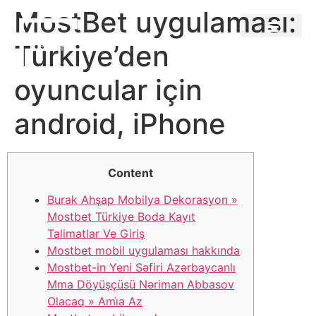
MostBet uygulaması:
Türkiye’den
oyuncular için
android, iPhone
Content
Burak Ahşap Mobilya Dekorasyon »
Mostbet Türkiye Boda Kayıt
Talimatlar Ve Giriş
Mostbet mobil uygulaması hakkında
Mostbet-in Yeni Səfiri Azərbaycanlı
Mma Döyüşçüsü Nəriman Abbasov
Olacaq » Ami̇a Az