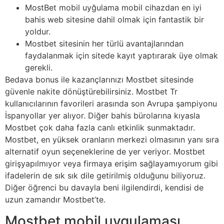
MostBet mobil uyğulama mobil cihazdan en iyi
bahis web sitesine dahil olmak için fantastik bir
yoldur.
Mostbet sitesinin her türlü avantajlarından
faydalanmak için sitede kayıt yaptırarak üye olmak
gerekli.
Bedava bonus ile kazançlarınızı Mostbet sitesinde
güvenle nakite dönüştürebilirsiniz. Mostbet Tr
kullanıcılarının favorileri arasında son Avrupa şampiyonu
İspanyollar yer alıyor. Diğer bahis bürolarına kıyasla
Mostbet çok daha fazla canlı etkinlik sunmaktadır.
Mostbet, en yüksek oranların merkezi olmasının yanı sıra
alternatif oyun seçeneklerine de yer veriyor. Mostbet
girişyapılmıyor veya firmaya erişim sağlayamıyorum gibi
ifadelerin de sık sık dile getirilmiş olduğunu biliyoruz.
Diğer öğrenci bu davayla beni ilgilendirdi, kendisi de
uzun zamandır Mostbet’te.
Mostbet mobil uygulaması