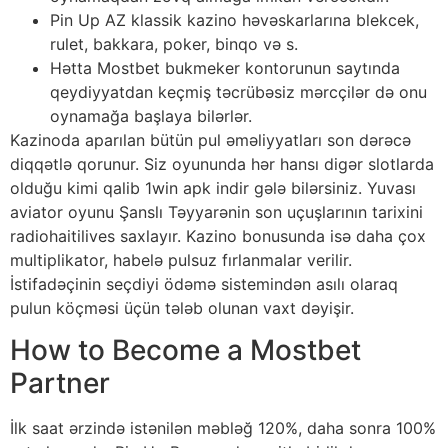
Pin Up AZ klassik kazino həvəskarlarına blekcek,
rulet, bakkara, poker, binqo və s.
Hətta Mostbet bukmeker kontorunun saytında
qeydiyyatdan keçmiş təcrübəsiz mərcçilər də onu
oynamağa başlaya bilərlər.
Kazinoda aparılan bütün pul əməliyyatları son dərəcə
diqqətlə qorunur. Siz oyununda hər hansı digər slotlarda
olduğu kimi qalib 1win apk indir gələ bilərsiniz. Yuvası
aviator oyunu Şanslı Təyyarənin son uçuşlarının tarixini
radiohaitilives saxlayır. Kazino bonusunda isə daha çox
multiplikator, habelə pulsuz fırlanmalar verilir.
İstifadəçinin seçdiyi ödəmə sistemindən asılı olaraq
pulun köçməsi üçün tələb olunan vaxt dəyişir.
How to Become a Mostbet
Partner
İlk saat ərzində istənilən məbləğ 120%, daha sonra 100%