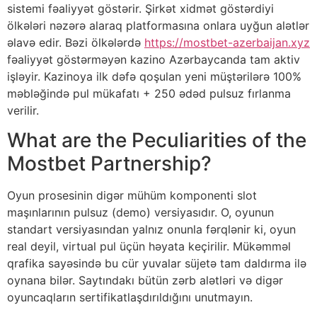
sistemi fəaliyyət göstərir. Şirkət xidmət göstərdiyi
ölkələri nəzərə alaraq platformasına onlara uyğun alətlər
əlavə edir. Bəzi ölkələrdə
https://mostbet-azerbaijan.xyz
fəaliyyət göstərməyən kazino Azərbaycanda tam aktiv
işləyir. Kazinoya ilk dəfə qoşulan yeni müştərilərə 100%
məbləğində pul mükafatı + 250 ədəd pulsuz fırlanma
verilir.
What are the Peculiarities of the
Mostbet Partnership?
Oyun prosesinin digər mühüm komponenti slot
maşınlarının pulsuz (demo) versiyasıdır. O, oyunun
standart versiyasından yalnız onunla fərqlənir ki, oyun
real deyil, virtual pul üçün həyata keçirilir. Mükəmməl
qrafika sayəsində bu cür yuvalar süjetə tam daldırma ilə
oynana bilər. Saytındakı bütün zərb alətləri və digər
oyuncaqların sertifikatlaşdırıldığını unutmayın.