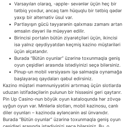
Varsayılan olaraq, -apple- sevənlər üçün heç bir
tətbiq yoxdur, ancaq tam hüquqlu bir tətbiq qədər
yaxşı bir alternativ üsul var.
Partlayışın gücü təyyarənin qalxması zamanı artan
əmsalın dəyəri ilə müəyyən edilir.
Birincisi portalın bütün ziyarətçiləri üçün, ikincisi
isə yalnız qeydiyyatdan keçmiş kazino müştəriləri
üçün əlçatandır.
Burada “Bütün oyunlar” üzərinə toxunmaqla geniş
oyun çeşidləri arasında istədiyinizi seçə bilərsiniz.
Pinup-un mobil versiyasını işə salmaqla oynamağa
başlayaraq qaydaları qəbul edirsiniz.
Kazino müştəri məmnuniyyətini artırmaq üçün slotlarda
uduzan istifadəçilərin pulunun bir hissəsini geri qaytarır.
Pin Up Casino-nun böyük oyun kataloqunda hər zövqə
uyğun oyun var. Minlərlə slotları, mobil kazinosu, canlı
diler oyunları – kazinoda əyləncənin əsl ünvanıdır.
Burada “Bütün oyunlar” üzərinə toxunmaqla geniş oyun
çeşidləri arasında istədiyinizi seçə bilərsiniz. Bu, o