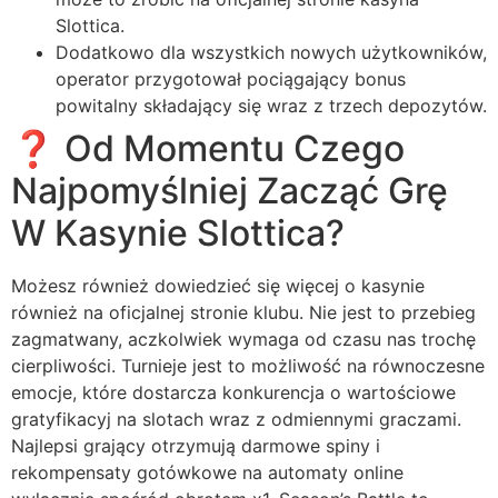
Slоttіса.
Dodatkowo dla wszystkich nowych użytkowników,
operator przygotował pociągający bonus
powitalny składający się wraz z trzech depozytów.
❓ Od Momentu Czego
Najpomyślniej Zacząć Grę
W Kasynie Slottica?
Możesz również dowiedzieć się więcej o kasynie
również na oficjalnej stronie klubu. Nie jest to przebieg
zagmatwany, aczkolwiek wymaga od czasu nas trochę
cierpliwości. Turnieje jest to możliwość na równoczesne
emocje, które dostarcza konkurencja o wartościowe
gratyfikacyj na slotach wraz z odmiennymi graczami.
Najlepsi grający otrzymują darmowe spiny i
rekompensaty gotówkowe na automaty online