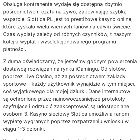
Obsługa kontrahenta wydaje się dostępna zbytnio
pośrednictwem czatu na żywo, zapewniając szybką
wsparcie. Slottica PL jest to prestiżowe kasyno online,
które zyskało wielu wiernych fanów na całym świecie.
Czas wypłaty zależy od różnych czynników, t naszym
kolejki wypłat i wyselekcjonowanego programu
płatności.
Z dumą oświadczamy, że jesteśmy godnym powierzenia
dostawcą rozwiązań na rynku iGamingu. Od slotów,
poprzez Live Casino, aż za pośrednictwem zakłady
sportowe – każdy użytkownik wynajdzie w tym miejscu
coś wyjątkowego dla mojej dziurki. Dane internautów
są ochronione przez najnowocześniejsze protokoły
szyfrujące i odrzucić zaakceptować są udostępniane
osobom 3. Kasyno sieciowy Slotica umożliwia fanom
wypłatę wygranych poprzez rozpatrzeniu wniosku w
ciągu 1-3 dzionki.