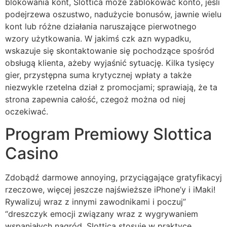
blokowania kont, Slottica może zablokować konto, jeśli
podejrzewa oszustwo, nadużycie bonusów, jawnie wielu
kont lub różne działania naruszające pierwotnego
wzory użytkowania. W jakimś czk azn wypadku,
wskazuje się skontaktowanie się pochodzące spośród
obsługą klienta, ażeby wyjaśnić sytuację. Kilka tysięcy
gier, przystępna suma krytycznej wpłaty a także
niezwykle rzetelna dział z promocjami; sprawiają, że ta
strona zapewnia całość, czegoż można od niej
oczekiwać.
Program Premiowy Slottica
Casino
Zdobądź darmowe annoying, przyciągające gratyfikacyj
rzeczowe, więcej jeszcze najświeższe iPhone’y i iMaki!
Rywalizuj wraz z innymi zawodnikami i poczuj”
“dreszczyk emocji związany wraz z wygrywaniem
wspaniałych nagród. Slottica stosuje w praktyce