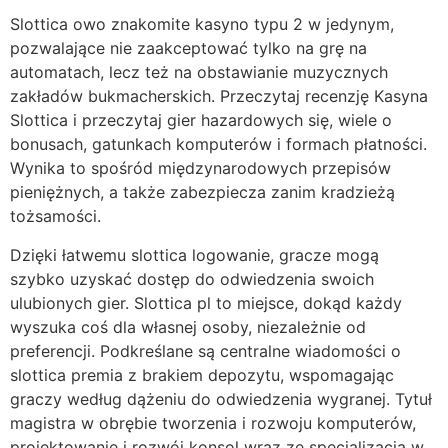
Slottica owo znakomite kasyno typu 2 w jedynym,
pozwalające nie zaakceptować tylko na grę na
automatach, lecz też na obstawianie muzycznych
zakładów bukmacherskich. Przeczytaj recenzję Kasyna
Slottica i przeczytaj gier hazardowych się, wiele o
bonusach, gatunkach komputerów i formach płatności.
Wynika to spośród międzynarodowych przepisów
pieniężnych, a także zabezpiecza zanim kradzieżą
tożsamości.
Dzięki łatwemu slottica logowanie, gracze mogą
szybko uzyskać dostęp do odwiedzenia swoich
ulubionych gier. Slottica pl to miejsce, dokąd każdy
wyszuka coś dla własnej osoby, niezależnie od
preferencji. Podkreślane są centralne wiadomości o
slottica premia z brakiem depozytu, wspomagając
graczy według dążeniu do odwiedzenia wygranej. Tytuł
magistra w obrębie tworzenia i rozwoju komputerów,
projektowanie i rozwój konsol wraz ze specjalizacją w