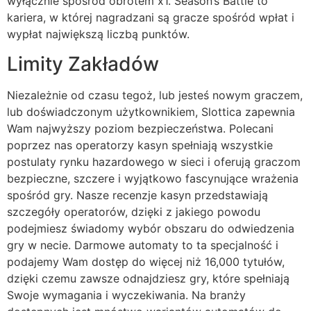
wyłącznie spośród obrotem x1. Season’s Battle to
kariera, w której nagradzani są gracze spośród wpłat i
wypłat największą liczbą punktów.
Limity Zakładów
Niezależnie od czasu tegoż, lub jesteś nowym graczem,
lub doświadczonym użytkownikiem, Slottica zapewnia
Wam najwyższy poziom bezpieczeństwa. Polecani
poprzez nas operatorzy kasyn spełniają wszystkie
postulaty rynku hazardowego w sieci i oferują graczom
bezpieczne, szczere i wyjątkowo fascynujące wrażenia
spośród gry. Nasze recenzje kasyn przedstawiają
szczegóły operatorów, dzięki z jakiego powodu
podejmiesz świadomy wybór obszaru do odwiedzenia
gry w necie. Darmowe automaty to ta specjalność i
podajemy Wam dostęp do więcej niż 16,000 tytułów,
dzięki czemu zawsze odnajdziesz gry, które spełniają
Swoje wymagania i wyczekiwania. Na branży