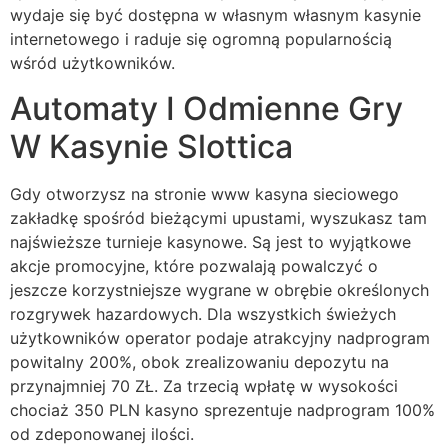
wydaje się być dostępna w własnym własnym kasynie
internetowego i raduje się ogromną popularnością
wśród użytkowników.
Automaty I Odmienne Gry
W Kasynie Slottica
Gdy otworzysz na stronie www kasyna sieciowego
zakładkę spośród bieżącymi upustami, wyszukasz tam
najświeższe turnieje kasynowe. Są jest to wyjątkowe
akcje promocyjne, które pozwalają powalczyć o
jeszcze korzystniejsze wygrane w obrębie określonych
rozgrywek hazardowych. Dla wszystkich świeżych
użytkowników operator podaje atrakcyjny nadprogram
powitalny 200%, obok zrealizowaniu depozytu na
przynajmniej 70 ZŁ. Za trzecią wpłatę w wysokości
chociaż 350 PLN kasyno sprezentuje nadprogram 100%
od zdeponowanej ilości.