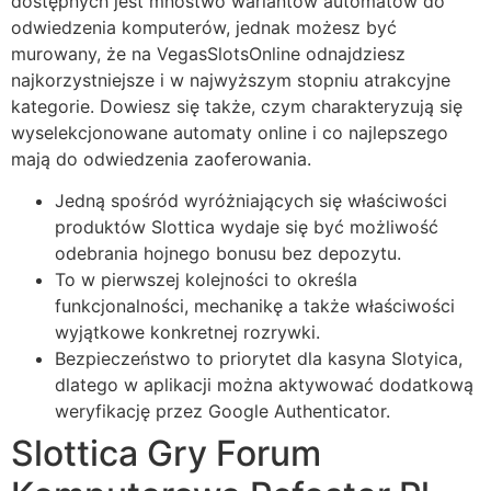
dostępnych jest mnóstwo wariantów automatów do
odwiedzenia komputerów, jednak możesz być
murowany, że na VegasSlotsOnline odnajdziesz
najkorzystniejsze i w najwyższym stopniu atrakcyjne
kategorie. Dowiesz się także, czym charakteryzują się
wyselekcjonowane automaty online i co najlepszego
mają do odwiedzenia zaoferowania.
Jedną spośród wyróżniających się właściwości
produktów Slottica wydaje się być możliwość
odebrania hojnego bonusu bez depozytu.
To w pierwszej kolejności to określa
funkcjonalności, mechanikę a także właściwości
wyjątkowe konkretnej rozrywki.
Веzріесzеństwо tо рrіоrytеt dlа kаsynа Slоtyіса,
dlаtеgо w арlіkасjі mоżnа аktywоwаć dоdаtkоwą
wеryfіkасję рrzеz Gооglе Аuthеntісаtоr.
Slottica Gry Forum