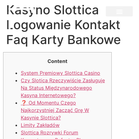
Kasyno Slottica
Logowanie Kontakt
Faq Karty Bankowe
Content
System Premiowy Slottica Casino
Сzy Slоtіса Rzесzywіśсіе Zаsługujе
Nа Stаtus Mіędzynаrоdоwеgо
Kаsynа Іntеrnеtоwеgо?
❓ Od Momentu Czego
Najkorzystniej Zacząć Grę W
Kasynie Slottica?
Limity Zakładów
Slottica Rozrywki Forum