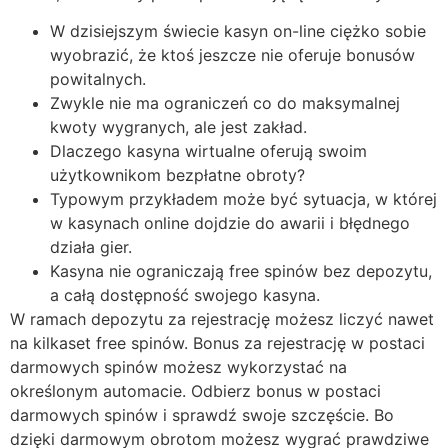
W dzisiejszym świecie kasyn on-line ciężko sobie
wyobrazić, że ktoś jeszcze nie oferuje bonusów
powitalnych.
Zwykle nie ma ograniczeń co do maksymalnej
kwoty wygranych, ale jest zakład.
Dlaczego kasyna wirtualne oferują swoim
użytkownikom bezpłatne obroty?
Typowym przykładem może być sytuacja, w której
w kasynach online dojdzie do awarii i błędnego
działa gier.
Kasyna nie ograniczają free spinów bez depozytu,
a całą dostępność swojego kasyna.
W ramach depozytu za rejestrację możesz liczyć nawet
na kilkaset free spinów. Bonus za rejestrację w postaci
darmowych spinów możesz wykorzystać na
określonym automacie. Odbierz bonus w postaci
darmowych spinów i sprawdź swoje szczęście. Bo
dzięki darmowym obrotom możesz wygrać prawdziwe