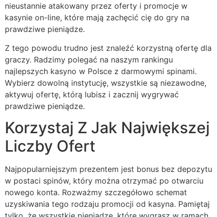
nieustannie atakowany przez oferty i promocje w
kasynie on-line, które mają zachęcić cię do gry na
prawdziwe pieniądze.
Z tego powodu trudno jest znaleźć korzystną ofertę dla
graczy. Radzimy polegać na naszym rankingu
najlepszych kasyno w Polsce z darmowymi spinami.
Wybierz dowolną instytucję, wszystkie są niezawodne,
aktywuj ofertę, którą lubisz i zacznij wygrywać
prawdziwe pieniądze.
Korzystaj Z Jak Największej
Liczby Ofert
Najpopularniejszym prezentem jest bonus bez depozytu
w postaci spinów, który można otrzymać po otwarciu
nowego konta. Rozważmy szczegółowo schemat
uzyskiwania tego rodzaju promocji od kasyna. Pamiętaj
tylko, że wszystkie pieniądze, które wygrasz w ramach