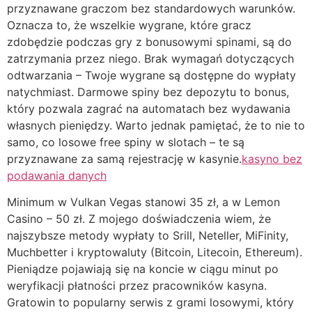
przyznawane graczom bez standardowych warunków.
Oznacza to, że wszelkie wygrane, które gracz
zdobędzie podczas gry z bonusowymi spinami, są do
zatrzymania przez niego. Brak wymagań dotyczących
odtwarzania – Twoje wygrane są dostępne do wypłaty
natychmiast. Darmowe spiny bez depozytu to bonus,
który pozwala zagrać na automatach bez wydawania
własnych pieniędzy. Warto jednak pamiętać, że to nie to
samo, co losowe free spiny w slotach – te są
przyznawane za samą rejestrację w kasynie.
kasyno bez
podawania danych
Minimum w Vulkan Vegas stanowi 35 zł, a w Lemon
Casino – 50 zł. Z mojego doświadczenia wiem, że
najszybsze metody wypłaty to Srill, Neteller, MiFinity,
Muchbetter i kryptowaluty (Bitcoin, Litecoin, Ethereum).
Pieniądze pojawiają się na koncie w ciągu minut po
weryfikacji płatności przez pracowników kasyna.
Gratowin to popularny serwis z grami losowymi, który