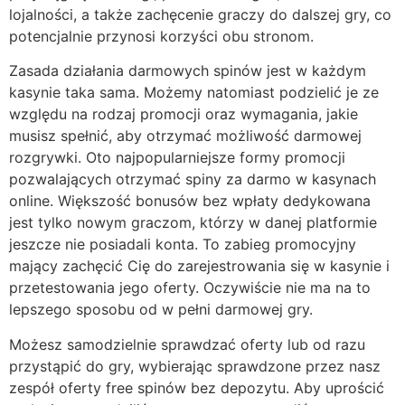
lojalności, a także zachęcenie graczy do dalszej gry, co
potencjalnie przynosi korzyści obu stronom.
Zasada działania darmowych spinów jest w każdym
kasynie taka sama. Możemy natomiast podzielić je ze
względu na rodzaj promocji oraz wymagania, jakie
musisz spełnić, aby otrzymać możliwość darmowej
rozgrywki. Oto najpopularniejsze formy promocji
pozwalających otrzymać spiny za darmo w kasynach
online. Większość bonusów bez wpłaty dedykowana
jest tylko nowym graczom, którzy w danej platformie
jeszcze nie posiadali konta. To zabieg promocyjny
mający zachęcić Cię do zarejestrowania się w kasynie i
przetestowania jego oferty. Oczywiście nie ma na to
lepszego sposobu od w pełni darmowej gry.
Możesz samodzielnie sprawdzać oferty lub od razu
przystąpić do gry, wybierając sprawdzone przez nasz
zespół oferty free spinów bez depozytu. Aby uprościć