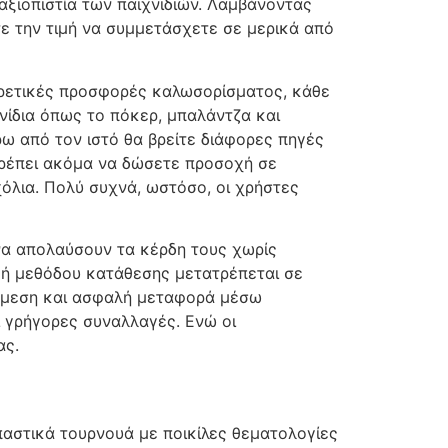
αξιοπιστία των παιχνιδιών. Λαμβάνοντας
ε την τιμή να συμμετάσχετε σε μερικά από
φορετικές προσφορές καλωσορίσματος, κάθε
νίδια όπως το πόκερ, μπαλάντζα και
ύρω από τον ιστό θα βρείτε διάφορες πηγές
πρέπει ακόμα να δώσετε προσοχή σε
χόλια. Πολύ συχνά, ωστόσο, οι χρήστες
να απολαύσουν τα κέρδη τους χωρίς
γή μεθόδου κατάθεσης μετατρέπεται σε
 άμεση και ασφαλή μεταφορά μέσω
ι γρήγορες συναλλαγές. Ενώ οι
ας.
αστικά τουρνουά με ποικίλες θεματολογίες