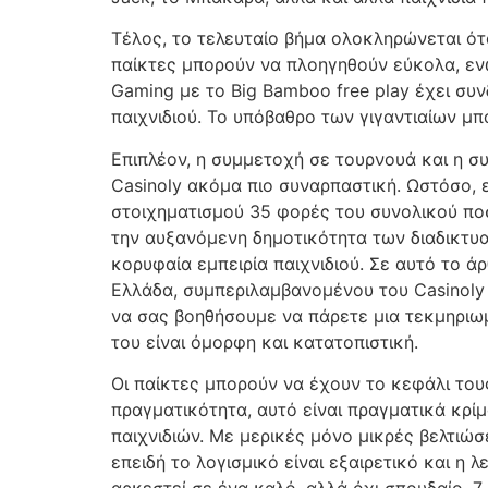
Τέλος, το τελευταίο βήμα ολοκληρώνεται ό
παίκτες μπορούν να πλοηγηθούν εύκολα, ενώ 
Gaming με το Big Bamboo free play έχει συ
παιχνιδιού. Το υπόβαθρο των γιγαντιαίων μπ
Επιπλέον, η συμμετοχή σε τουρνουά και η 
Casinoly ακόμα πιο συναρπαστική. Ωστόσο, ε
στοιχηματισμού 35 φορές του συνολικού πο
την αυξανόμενη δημοτικότητα των διαδικτυα
κορυφαία εμπειρία παιχνιδιού. Σε αυτό το άρ
Ελλάδα, συμπεριλαμβανομένου του Casinoly 
να σας βοηθήσουμε να πάρετε μια τεκμηριωμ
του είναι όμορφη και κατατοπιστική.
Οι παίκτες μπορούν να έχουν το κεφάλι τους
πραγματικότητα, αυτό είναι πραγματικά κρίμ
παιχνιδιών. Με μερικές μόνο μικρές βελτιώ
επειδή το λογισμικό είναι εξαιρετικό και η λ