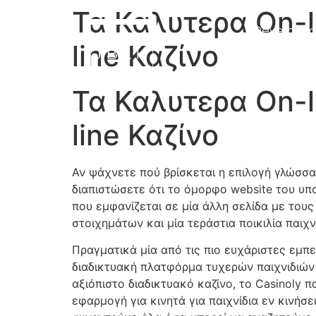
Τα Καλυτερα On-l
Developm
line Καζίνο
Τα Καλυτερα On-l
line Καζίνο
Αν ψάχνετε πού βρίσκεται η επιλογή γλώσσας
διαπιστώσετε ότι το όμορφο website του υπο
που εμφανίζεται σε μία άλλη σελίδα με του
στοιχημάτων και μία τεράστια ποικιλία παιχ
Πραγματικά μία από τις πιο ευχάριστες εμπε
διαδικτυακή πλατφόρμα τυχερών παιχνιδιών π
αξιόπιστο διαδικτυακό καζίνο, το Casinoly
εφαρμογή για κινητά για παιχνίδια εν κινήσ