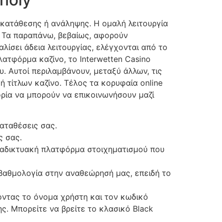
 κατάθεσης ή ανάληψης. Η ομαλή λειτουργία
. Τα παραπάνω, βεβαίως, αφορούν
λίσει άδεια λειτουργίας, ελέγχονται από το
ατφόρμα καζίνο, το Interwetten Casino
. Αυτοί περιλαμβάνουν, μεταξύ άλλων, τις
ή τίτλων καζίνο. Τέλος τα κορυφαία online
ορία να μπορούν να επικοινωνήσουν μαζί
αταθέσεις σας.
ς σας.
 διαδικτυακή πλατφόρμα στοιχηματισμού που
 βαθμολογία στην αναθεώρησή μας, επειδή το
οντας το όνομα χρήστη και τον κωδικό
ς. Μπορείτε να βρείτε το κλασικό Black