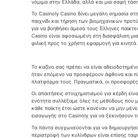
νόμιμα στην Ελλάδα, αλλά και μια σαφή τάση
Το Casinoly Casino δίνει μεγάλη σημασία στη
παιχνίδι και τήρηση των βιομηχανικών προτ
για να βοηθήσει άμεσα τους Έλληνες παίκτες
Casino είναι αφοσιωμένη στη διασφάλιση μιας
φιλική προς το χρήστη εφαρμογή για κινητά.
Το καζίνο σας πρέπει να είναι αδειοδοτημέν
ήταν επόμενο να προσφέρουν άφθονα και πλ
πλατφόρμα τους. Πραγματικά, οι προσφορές 
Οι απαιτήσεις στοιχηματισμού για κέρδη είν
ενότητα συλλέξαμε όλες τις μεθόδους που μπ
κάθε παίκτη έτσι ώστε κανέναν να μην μένε
εισαγωγής στο Casinoly για να ξεκινήσουν το
Τα πάντα συγχωνεύονται για να δημιουργήσο
περιστροφή των κυλίνδρων είναι επίσης ται