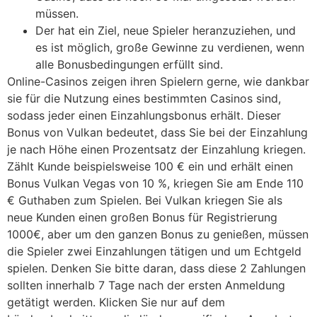
müssen.
Der hat ein Ziel, neue Spieler heranzuziehen, und
es ist möglich, große Gewinne zu verdienen, wenn
alle Bonusbedingungen erfüllt sind.
Online-Casinos zeigen ihren Spielern gerne, wie dankbar
sie für die Nutzung eines bestimmten Casinos sind,
sodass jeder einen Einzahlungsbonus erhält. Dieser
Bonus von Vulkan bedeutet, dass Sie bei der Einzahlung
je nach Höhe einen Prozentsatz der Einzahlung kriegen.
Zählt Kunde beispielsweise 100 € ein und erhält einen
Bonus Vulkan Vegas von 10 %, kriegen Sie am Ende 110
€ Guthaben zum Spielen. Bei Vulkan kriegen Sie als
neue Kunden einen großen Bonus für Registrierung
1000€, aber um den ganzen Bonus zu genießen, müssen
die Spieler zwei Einzahlungen tätigen und um Echtgeld
spielen. Denken Sie bitte daran, dass diese 2 Zahlungen
sollten innerhalb 7 Tage nach der ersten Anmeldung
getätigt werden. Klicken Sie nur auf dem