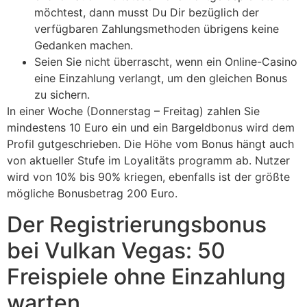
möchtest, dann musst Du Dir bezüglich der
verfügbaren Zahlungsmethoden übrigens keine
Gedanken machen.
Seien Sie nicht überrascht, wenn ein Online-Casino
eine Einzahlung verlangt, um den gleichen Bonus
zu sichern.
In einer Woche (Donnerstag – Freitag) zahlen Sie
mindestens 10 Euro ein und ein Bargeldbonus wird dem
Profil gutgeschrieben. Die Höhe vom Bonus hängt auch
von aktueller Stufe im Loyalitäts programm ab. Nutzer
wird von 10% bis 90% kriegen, ebenfalls ist der größte
mögliche Bonusbetrag 200 Euro.
Der Registrierungsbonus
bei Vulkan Vegas: 50
Freispiele ohne Einzahlung
warten