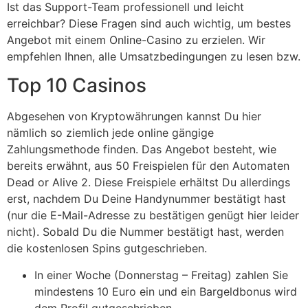
Ist das Support-Team professionell und leicht
erreichbar? Diese Fragen sind auch wichtig, um bestes
Angebot mit einem Online-Casino zu erzielen. Wir
empfehlen Ihnen, alle Umsatzbedingungen zu lesen bzw.
Top 10 Casinos
Abgesehen von Kryptowährungen kannst Du hier
nämlich so ziemlich jede online gängige
Zahlungsmethode finden. Das Angebot besteht, wie
bereits erwähnt, aus 50 Freispielen für den Automaten
Dead or Alive 2. Diese Freispiele erhältst Du allerdings
erst, nachdem Du Deine Handynummer bestätigt hast
(nur die E-Mail-Adresse zu bestätigen genügt hier leider
nicht). Sobald Du die Nummer bestätigt hast, werden
die kostenlosen Spins gutgeschrieben.
In einer Woche (Donnerstag – Freitag) zahlen Sie
mindestens 10 Euro ein und ein Bargeldbonus wird
dem Profil gutgeschrieben.