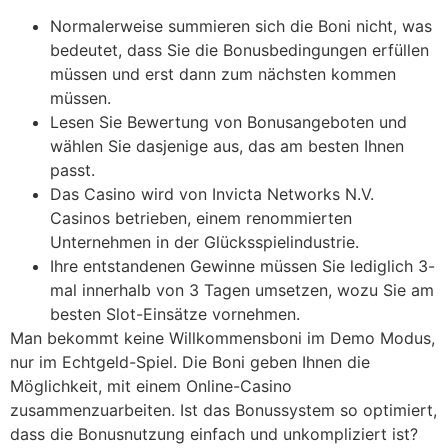
Normalerweise summieren sich die Boni nicht, was
bedeutet, dass Sie die Bonusbedingungen erfüllen
müssen und erst dann zum nächsten kommen
müssen.
Lesen Sie Bewertung von Bonusangeboten und
wählen Sie dasjenige aus, das am besten Ihnen
passt.
Das Casino wird von Invicta Networks N.V.
Casinos betrieben, einem renommierten
Unternehmen in der Glücksspielindustrie.
Ihre entstandenen Gewinne müssen Sie lediglich 3-
mal innerhalb von 3 Tagen umsetzen, wozu Sie am
besten Slot-Einsätze vornehmen.
Man bekommt keine Willkommensboni im Demo Modus,
nur im Echtgeld-Spiel. Die Boni geben Ihnen die
Möglichkeit, mit einem Online-Casino
zusammenzuarbeiten. Ist das Bonussystem so optimiert,
dass die Bonusnutzung einfach und unkompliziert ist?