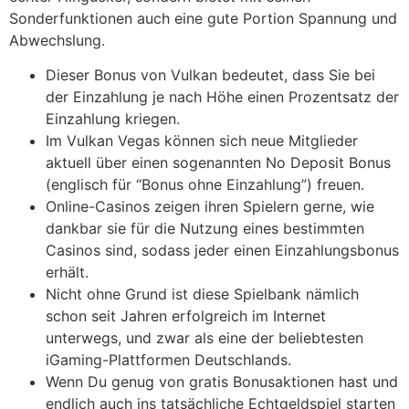
Sonderfunktionen auch eine gute Portion Spannung und
Abwechslung.
Dieser Bonus von Vulkan bedeutet, dass Sie bei
der Einzahlung je nach Höhe einen Prozentsatz der
Einzahlung kriegen.
Im Vulkan Vegas können sich neue Mitglieder
aktuell über einen sogenannten No Deposit Bonus
(englisch für “Bonus ohne Einzahlung”) freuen.
Online-Casinos zeigen ihren Spielern gerne, wie
dankbar sie für die Nutzung eines bestimmten
Casinos sind, sodass jeder einen Einzahlungsbonus
erhält.
Nicht ohne Grund ist diese Spielbank nämlich
schon seit Jahren erfolgreich im Internet
unterwegs, und zwar als eine der beliebtesten
iGaming-Plattformen Deutschlands.
Wenn Du genug von gratis Bonusaktionen hast und
endlich auch ins tatsächliche Echtgeldspiel starten