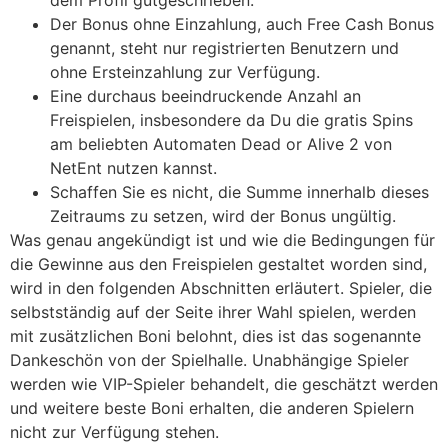
Der Bonus ohne Einzahlung, auch Free Cash Bonus
genannt, steht nur registrierten Benutzern und
ohne Ersteinzahlung zur Verfügung.
Eine durchaus beeindruckende Anzahl an
Freispielen, insbesondere da Du die gratis Spins
am beliebten Automaten Dead or Alive 2 von
NetEnt nutzen kannst.
Schaffen Sie es nicht, die Summe innerhalb dieses
Zeitraums zu setzen, wird der Bonus ungültig.
Was genau angekündigt ist und wie die Bedingungen für
die Gewinne aus den Freispielen gestaltet worden sind,
wird in den folgenden Abschnitten erläutert. Spieler, die
selbstständig auf der Seite ihrer Wahl spielen, werden
mit zusätzlichen Boni belohnt, dies ist das sogenannte
Dankeschön von der Spielhalle. Unabhängige Spieler
werden wie VIP-Spieler behandelt, die geschätzt werden
und weitere beste Boni erhalten, die anderen Spielern
nicht zur Verfügung stehen.