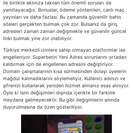
ile birlikte aklınıza takılan tüm önemli soruları da
yanıtlayacağız. Bonuslar, ödeme yöntemleri, canlı maç
yayınları ve daha fazlası. Bu zamanda güvenilir bahis
siteleri gerçekten bulmak çok zor. Bulsanız da giriş
adresleri zaman zaman değişmekte ve güvenilir güncel
linki bulmak yine zor olabiliyor.
Türkiye merkezli izinlere sahip olmayan platformlar ise
engelleniyor. Superbetin Yeni Adres sorunlarını ortadan
kaldırmak için de engellenen adresini değiştiriyor.
Domain çalışmalarının kısa sürmesinden dolayı üyelerin
mağdur kalmadıklarını söylemeliyiz. Kullanıcı adınızı ve
şifrenizi kullanarak yeniden hizmet almanız esas alınıyor.
Öyle ki isim değişimleri dışında içerikte bir farklılık
meydana gelmeyecektir. Bu gibi değişimlerin anında
duyurulmasına da özen gösteriliyor.