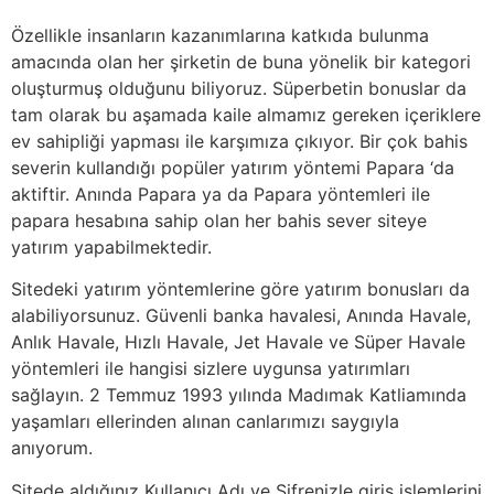
Özellikle insanların kazanımlarına katkıda bulunma
amacında olan her şirketin de buna yönelik bir kategori
oluşturmuş olduğunu biliyoruz. Süperbetin bonuslar da
tam olarak bu aşamada kaile almamız gereken içeriklere
ev sahipliği yapması ile karşımıza çıkıyor. Bir çok bahis
severin kullandığı popüler yatırım yöntemi Papara ‘da
aktiftir. Anında Papara ya da Papara yöntemleri ile
papara hesabına sahip olan her bahis sever siteye
yatırım yapabilmektedir.
Sitedeki yatırım yöntemlerine göre yatırım bonusları da
alabiliyorsunuz. Güvenli banka havalesi, Anında Havale,
Anlık Havale, Hızlı Havale, Jet Havale ve Süper Havale
yöntemleri ile hangisi sizlere uygunsa yatırımları
sağlayın. 2 Temmuz 1993 yılında Madımak Katliamında
yaşamları ellerinden alınan canlarımızı saygıyla
anıyorum.
Sitede aldığınız Kullanıcı Adı ve Şifrenizle giriş işlemlerini