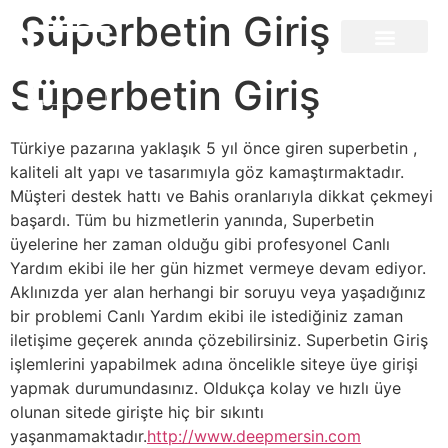
Süperbetin Giriş
Süperbetin Giriş
Türkiye pazarına yaklaşık 5 yıl önce giren superbetin ,
kaliteli alt yapı ve tasarımıyla göz kamaştırmaktadır.
Müşteri destek hattı ve Bahis oranlarıyla dikkat çekmeyi
başardı. Tüm bu hizmetlerin yanında, Superbetin
üyelerine her zaman olduğu gibi profesyonel Canlı
Yardım ekibi ile her gün hizmet vermeye devam ediyor.
Aklınızda yer alan herhangi bir soruyu veya yaşadığınız
bir problemi Canlı Yardım ekibi ile istediğiniz zaman
iletişime geçerek anında çözebilirsiniz. Superbetin Giriş
işlemlerini yapabilmek adına öncelikle siteye üye girişi
yapmak durumundasınız. Oldukça kolay ve hızlı üye
olunan sitede girişte hiç bir sıkıntı
yaşanmamaktadır.
http://www.deepmersin.com