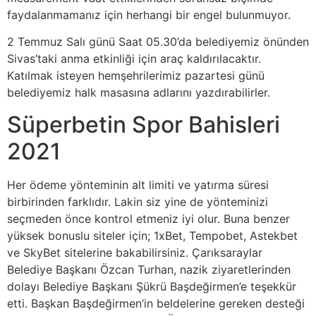
faydalanmamanız için herhangi bir engel bulunmuyor.
2 Temmuz Salı günü Saat 05.30’da belediyemiz önünden
Sivas’taki anma etkinliği için araç kaldırılacaktır.
Katılmak isteyen hemşehrilerimiz pazartesi günü
belediyemiz halk masasına adlarını yazdırabilirler.
Süperbetin Spor Bahisleri
2021
Her ödeme yönteminin alt limiti ve yatırma süresi
birbirinden farklıdır. Lakin siz yine de yönteminizi
seçmeden önce kontrol etmeniz iyi olur. Buna benzer
yüksek bonuslu siteler için; 1xBet, Tempobet, Astekbet
ve SkyBet sitelerine bakabilirsiniz. Çarıksaraylar
Belediye Başkanı Özcan Turhan, nazik ziyaretlerinden
dolayı Belediye Başkanı Şükrü Başdeğirmen’e teşekkür
etti. Başkan Başdeğirmen’in beldelerine gereken desteği