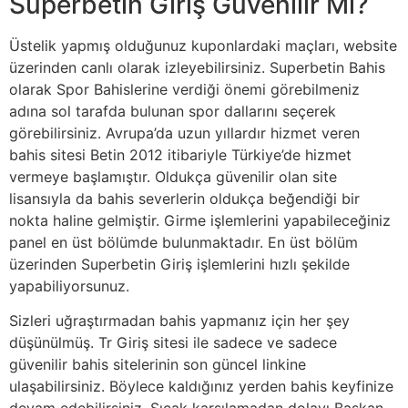
Superbetin Giriş Güvenilir Mi?
Üstelik yapmış olduğunuz kuponlardaki maçları, website
üzerinden canlı olarak izleyebilirsiniz. Superbetin Bahis
olarak Spor Bahislerine verdiği önemi görebilmeniz
adına sol tarafda bulunan spor dallarını seçerek
görebilirsiniz. Avrupa’da uzun yıllardır hizmet veren
bahis sitesi Betin 2012 itibariyle Türkiye’de hizmet
vermeye başlamıştır. Oldukça güvenilir olan site
lisansıyla da bahis severlerin oldukça beğendiği bir
nokta haline gelmiştir. Girme işlemlerini yapabileceğiniz
panel en üst bölümde bulunmaktadır. En üst bölüm
üzerinden Superbetin Giriş işlemlerini hızlı şekilde
yapabiliyorsunuz.
Sizleri uğraştırmadan bahis yapmanız için her şey
düşünülmüş. Tr Giriş sitesi ile sadece ve sadece
güvenilir bahis sitelerinin son güncel linkine
ulaşabilirsiniz. Böylece kaldığınız yerden bahis keyfinize
devam edebilirsiniz. Sıcak karşılamadan dolayı Başkan