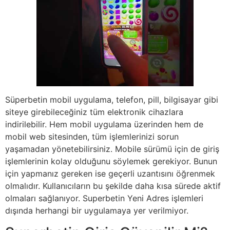
Süperbetin mobil uygulama, telefon, pill, bilgisayar gibi
siteye girebileceğiniz tüm elektronik cihazlara
indirilebilir. Hem mobil uygulama üzerinden hem de
mobil web sitesinden, tüm işlemlerinizi sorun
yaşamadan yönetebilirsiniz. Mobile sürümü için de giriş
işlemlerinin kolay olduğunu söylemek gerekiyor. Bunun
için yapmanız gereken ise geçerli uzantısını öğrenmek
olmalıdır. Kullanıcıların bu şekilde daha kısa sürede aktif
olmaları sağlanıyor. Superbetin Yeni Adres işlemleri
dışında herhangi bir uygulamaya yer verilmiyor.