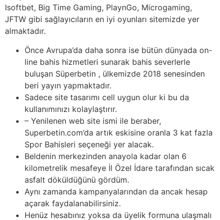
Isoftbet, Big Time Gaming, PlaynGo, Microgaming,
JFTW gibi sağlayıcıların en iyi oyunları sitemizde yer
almaktadır.
Önce Avrupa’da daha sonra ise bütün dünyada on-
line bahis hizmetleri sunarak bahis severlerle
buluşan Süperbetin , ülkemizde 2018 senesinden
beri yayın yapmaktadır.
Sadece site tasarımı cell uygun olur ki bu da
kullanımınızı kolaylaştırır.
– Yenilenen web site ismi ile beraber,
Superbetin.com’da artık eskisine oranla 3 kat fazla
Spor Bahisleri seçeneği yer alacak.
Beldenin merkezinden anayola kadar olan 6
kilometrelik mesafeye İl Özel İdare tarafından sıcak
asfalt döküldüğünü gördüm.
Aynı zamanda kampanyalarından da ancak hesap
açarak faydalanabilirsiniz.
Henüz hesabınız yoksa da üyelik formuna ulaşmalı