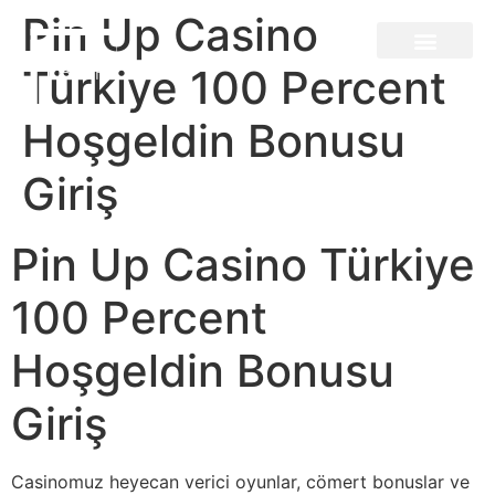
Pin Up Casino
Türkiye 100 Percent
Hoşgeldin Bonusu
Giriş
Pin Up Casino Türkiye
100 Percent
Hoşgeldin Bonusu
Giriş
Casinomuz heyecan verici oyunlar, cömert bonuslar ve