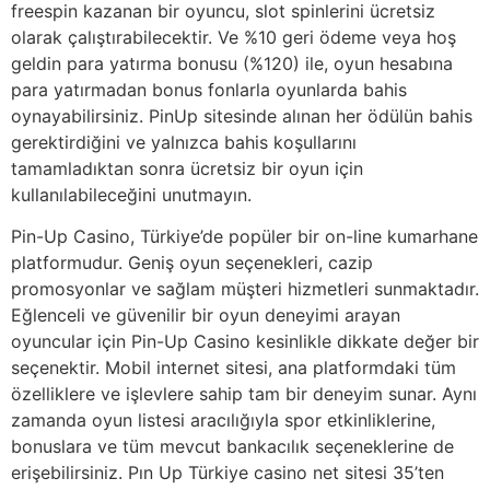
freespin kazanan bir oyuncu, slot spinlerini ücretsiz
olarak çalıştırabilecektir. Ve %10 geri ödeme veya hoş
geldin para yatırma bonusu (%120) ile, oyun hesabına
para yatırmadan bonus fonlarla oyunlarda bahis
oynayabilirsiniz. PinUp sitesinde alınan her ödülün bahis
gerektirdiğini ve yalnızca bahis koşullarını
tamamladıktan sonra ücretsiz bir oyun için
kullanılabileceğini unutmayın.
Pin-Up Casino, Türkiye’de popüler bir on-line kumarhane
platformudur. Geniş oyun seçenekleri, cazip
promosyonlar ve sağlam müşteri hizmetleri sunmaktadır.
Eğlenceli ve güvenilir bir oyun deneyimi arayan
oyuncular için Pin-Up Casino kesinlikle dikkate değer bir
seçenektir. Mobil internet sitesi, ana platformdaki tüm
özelliklere ve işlevlere sahip tam bir deneyim sunar. Aynı
zamanda oyun listesi aracılığıyla spor etkinliklerine,
bonuslara ve tüm mevcut bankacılık seçeneklerine de
erişebilirsiniz. Pın Up Türkiye casino net sitesi 35’ten