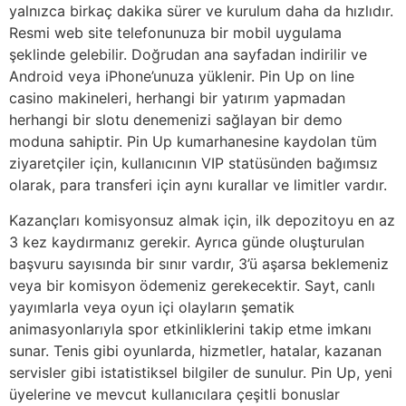
yalnızca birkaç dakika sürer ve kurulum daha da hızlıdır.
Resmi web site telefonunuza bir mobil uygulama
şeklinde gelebilir. Doğrudan ana sayfadan indirilir ve
Android veya iPhone’unuza yüklenir. Pin Up on line
casino makineleri, herhangi bir yatırım yapmadan
herhangi bir slotu denemenizi sağlayan bir demo
moduna sahiptir. Pin Up kumarhanesine kaydolan tüm
ziyaretçiler için, kullanıcının VIP statüsünden bağımsız
olarak, para transferi için aynı kurallar ve limitler vardır.
Kazançları komisyonsuz almak için, ilk depozitoyu en az
3 kez kaydırmanız gerekir. Ayrıca günde oluşturulan
başvuru sayısında bir sınır vardır, 3’ü aşarsa beklemeniz
veya bir komisyon ödemeniz gerekecektir. Sayt, canlı
yayımlarla veya oyun içi olayların şematik
animasyonlarıyla spor etkinliklerini takip etme imkanı
sunar. Tenis gibi oyunlarda, hizmetler, hatalar, kazanan
servisler gibi istatistiksel bilgiler de sunulur. Pin Up, yeni
üyelerine ve mevcut kullanıcılara çeşitli bonuslar