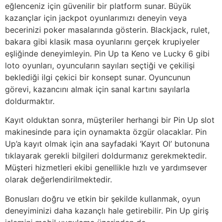
eğlenceniz için güvenilir bir platform sunar. Büyük
kazançlar için jackpot oyunlarımızı deneyin veya
becerinizi poker masalarında gösterin. Blackjack, rulet,
bakara gibi klasik masa oyunlarını gerçek krupiyeler
eşliğinde deneyimleyin. Pin Up ta Keno ve Lucky 6 gibi
loto oyunları, oyuncuların sayıları seçtiği ve çekilişi
beklediği ilgi çekici bir konsept sunar. Oyuncunun
görevi, kazancını almak için sanal kartını sayılarla
doldurmaktır.
Kayıt olduktan sonra, müşteriler herhangi bir Pin Up slot
makinesinde para için oynamakta özgür olacaklar. Pin
Up’a kayıt olmak için ana sayfadaki ‘Kayıt Ol’ butonuna
tıklayarak gerekli bilgileri doldurmanız gerekmektedir.
Müşteri hizmetleri ekibi genellikle hızlı ve yardımsever
olarak değerlendirilmektedir.
Bonusları doğru ve etkin bir şekilde kullanmak, oyun
deneyiminizi daha kazançlı hale getirebilir. Pin Up giriş