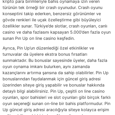
kripto para birimleriyle bahis oynamaya izin veren
türünün tek örneği bir crash oyunudur. Crash oyunu
konseptini takip ederken, benzersiz görünümler ve
gövde renkleri ile uçak özelleştirme gibi büyüleyici
özellikler sunar. Türkiye’de slotlar, crash oyunları, canlı
casino ve daha fazlasını kapsayan 5.000’den fazla oyun
sunan Pın Up on line casino keşfedin.
Ayrıca, Pin Up’un düzenlediği özel etkinlikler ve
turnuvalar da üyelere ekstra bonus fırsatları
sunmaktadır. Bu bonuslar sayesinde üyeler, daha fazla
oyun oynama imkanı bulurken, aynı zamanda
kazançlarını artırma şansına da sahip olabilirler. Pin Up
bonuslarından faydalanmak için güncel giriş adresi
üzerinden siteye giriş yapabilir ve bonuslar hakkında
detaylı bilgi alabilirsiniz. Pin Up, çeşitli on line casino
oyunları, spor bahisleri ve slot oyunları gibi birçok farklı
oyun seçeneği sunan on-line bir bahis platformudur. Pin
Up güncel giriş adresi aracılığıyla siteye kolayca erişim