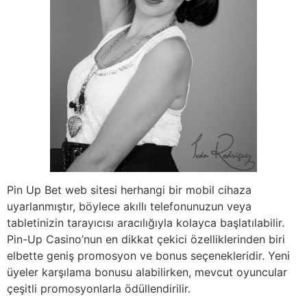
Pin Up Bet web sitesi herhangi bir mobil cihaza
uyarlanmıştır, böylece akıllı telefonunuzun veya
tabletinizin tarayıcısı aracılığıyla kolayca başlatılabilir.
Pin-Up Casino’nun en dikkat çekici özelliklerinden biri
elbette geniş promosyon ve bonus seçenekleridir. Yeni
üyeler karşılama bonusu alabilirken, mevcut oyuncular
çeşitli promosyonlarla ödüllendirilir.