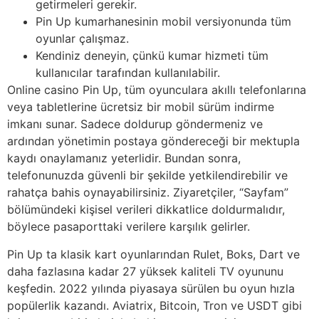
getirmeleri gerekir.
Pin Up kumarhanesinin mobil versiyonunda tüm
oyunlar çalışmaz.
Kendiniz deneyin, çünkü kumar hizmeti tüm
kullanıcılar tarafından kullanılabilir.
Online casino Pin Up, tüm oyunculara akıllı telefonlarına
veya tabletlerine ücretsiz bir mobil sürüm indirme
imkanı sunar. Sadece doldurup göndermeniz ve
ardından yönetimin postaya göndereceği bir mektupla
kaydı onaylamanız yeterlidir. Bundan sonra,
telefonunuzda güvenli bir şekilde yetkilendirebilir ve
rahatça bahis oynayabilirsiniz. Ziyaretçiler, “Sayfam”
bölümündeki kişisel verileri dikkatlice doldurmalıdır,
böylece pasaporttaki verilere karşılık gelirler.
Pin Up ta klasik kart oyunlarından Rulet, Boks, Dart ve
daha fazlasına kadar 27 yüksek kaliteli TV oyununu
keşfedin. 2022 yılında piyasaya sürülen bu oyun hızla
popülerlik kazandı. Aviatrix, Bitcoin, Tron ve USDT gibi