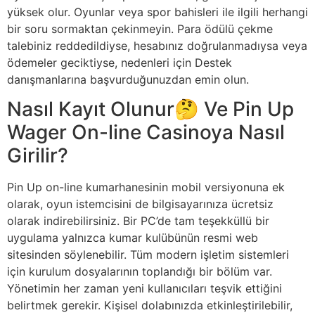
yüksek olur. Oyunlar veya spor bahisleri ile ilgili herhangi
bir soru sormaktan çekinmeyin. Para ödülü çekme
talebiniz reddedildiyse, hesabınız doğrulanmadıysa veya
ödemeler geciktiyse, nedenleri için Destek
danışmanlarına başvurduğunuzdan emin olun.
Nasıl Kayıt Olunur🤔 Ve Pin Up
Wager On-line Casinoya Nasıl
Girilir?
Pin Up on-line kumarhanesinin mobil versiyonuna ek
olarak, oyun istemcisini de bilgisayarınıza ücretsiz
olarak indirebilirsiniz. Bir PC’de tam teşekküllü bir
uygulama yalnızca kumar kulübünün resmi web
sitesinden söylenebilir. Tüm modern işletim sistemleri
için kurulum dosyalarının toplandığı bir bölüm var.
Yönetimin her zaman yeni kullanıcıları teşvik ettiğini
belirtmek gerekir. Kişisel dolabınızda etkinleştirilebilir,