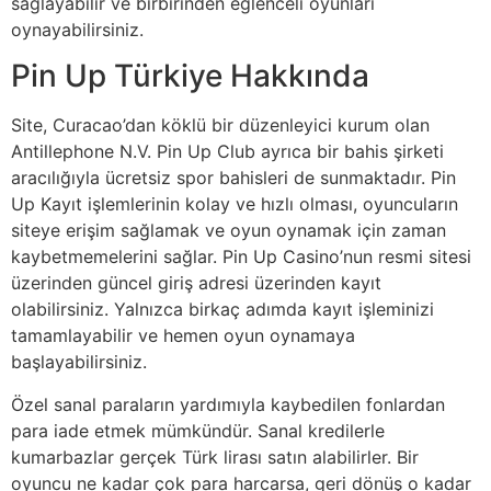
sağlayabilir ve birbirinden eğlenceli oyunları
oynayabilirsiniz.
Pin Up Türkiye Hakkında
Site, Curacao’dan köklü bir düzenleyici kurum olan
Antillephone N.V. Pin Up Club ayrıca bir bahis şirketi
aracılığıyla ücretsiz spor bahisleri de sunmaktadır. Pin
Up Kayıt işlemlerinin kolay ve hızlı olması, oyuncuların
siteye erişim sağlamak ve oyun oynamak için zaman
kaybetmemelerini sağlar. Pin Up Casino’nun resmi sitesi
üzerinden güncel giriş adresi üzerinden kayıt
olabilirsiniz. Yalnızca birkaç adımda kayıt işleminizi
tamamlayabilir ve hemen oyun oynamaya
başlayabilirsiniz.
Özel sanal paraların yardımıyla kaybedilen fonlardan
para iade etmek mümkündür. Sanal kredilerle
kumarbazlar gerçek Türk lirası satın alabilirler. Bir
oyuncu ne kadar çok para harcarsa, geri dönüş o kadar