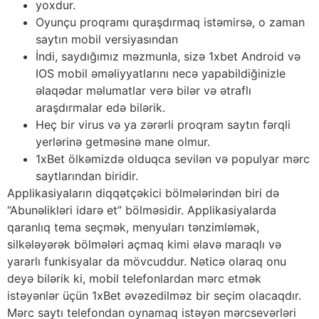
yoxdur.
Oyunçu proqramı quraşdırmaq istəmirsə, o zaman
saytın mobil versiyasından
İndi, saydığımız məzmunla, sizə 1xbet Android və
IOS mobil əməliyyatlarını necə yapabildiğinizle
əlaqədar məlumatlar verə bilər və ətraflı
araşdırmalar edə bilərik.
Heç bir virus və ya zərərli proqram saytın fərqli
yerlərinə getməsinə mane olmur.
1xBet ölkəmizdə olduqca sevilən və populyar mərc
saytlarından biridir.
Applikasiyaların diqqətçəkici bölmələrindən biri də
“Abunəlikləri idarə et” bölməsidir. Applikasiyalarda
qaranlıq tema seçmək, menyuları tənzimləmək,
silkələyərək bölmələri açmaq kimi əlavə maraqlı və
yararlı funkisyalar da mövcuddur. Nəticə olaraq onu
deyə bilərik ki, mobil telefonlardan mərc etmək
istəyənlər üçün 1xBet əvəzedilməz bir seçim olacaqdır.
Mərc saytı telefondan oynamaq istəyən mərcsevərləri