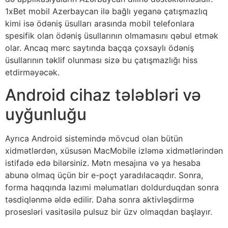
1xBet mobil Azerbaycan ilə bağlı yeganə çatışmazlıq
kimi isə ödəniş üsulları arasında mobil telefonlara
spesifik olan ödəniş üsullarının olmamasını qəbul etmək
olar. Ancaq mərc saytında baçqa çoxsaylı ödəniş
üsullarının təklif olunması sizə bu çatışmazlığı hiss
etdirməyəcək.
Android cihaz tələbləri və
uyğunluğu
Ayrıca Android sistemində mövcud olan bütün
xidmətlərdən, xüsusən MacMobile izləmə xidmətlərindən
istifadə edə bilərsiniz. Mətn mesajına və ya hesaba
abunə olmaq üçün bir e-poçt yaradılacaqdır. Sonra,
forma haqqında lazımi məlumatları doldurduqdan sonra
təsdiqlənmə əldə edilir. Daha sonra aktivləşdirmə
prosesləri vasitəsilə pulsuz bir üzv olmaqdan başlayır.