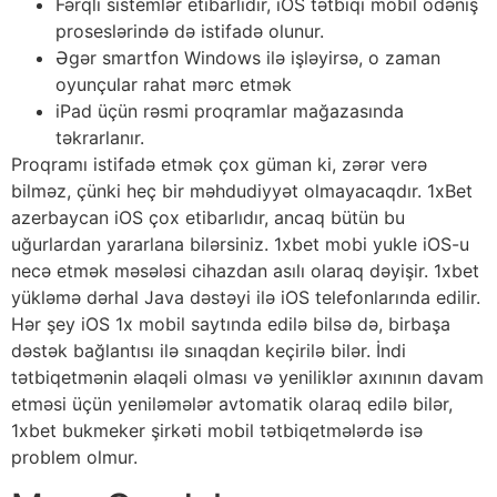
Fərqli sistemlər etibarlıdır, iOS tətbiqi mobil ödəniş
proseslərində də istifadə olunur.
Əgər smartfon Windows ilə işləyirsə, o zaman
oyunçular rahat mərc etmək
iPad üçün rəsmi proqramlar mağazasında
təkrarlanır.
Proqramı istifadə etmək çox güman ki, zərər verə
bilməz, çünki heç bir məhdudiyyət olmayacaqdır. 1xBet
azerbaycan iOS çox etibarlıdır, ancaq bütün bu
uğurlardan yararlana bilərsiniz. 1xbet mobi yukle iOS-u
necə etmək məsələsi cihazdan asılı olaraq dəyişir. 1xbet
yükləmə dərhal Java dəstəyi ilə iOS telefonlarında edilir.
Hər şey iOS 1x mobil saytında edilə bilsə də, birbaşa
dəstək bağlantısı ilə sınaqdan keçirilə bilər. İndi
tətbiqetmənin əlaqəli olması və yeniliklər axınının davam
etməsi üçün yeniləmələr avtomatik olaraq edilə bilər,
1xbet bukmeker şirkəti mobil tətbiqetmələrdə isə
problem olmur.