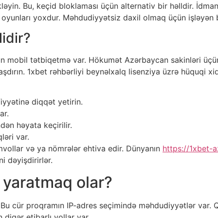
yin. Bu, keçid bloklaması üçün alternativ bir həlldir. İdman
oyunları yoxdur. Məhdudiyyətsiz daxil olmaq üçün işləyən b
idir?
 mobil tətbiqetmə var. Hökumət Azərbaycan sakinləri üçün 
raşdırın. 1xbet rəhbərliyi beynəlxalq lisenziya üzrə hüquqi x
yyətinə diqqət yetirin.
ar.
dən həyata keçirilir.
ləri var.
imvollar və ya nömrələr ehtiva edir. Dünyanın
https://1xbet-
 dəyişdirirlər.
 yaratmaq olar?
ır. Bu cür proqramın IP-adres seçimində məhdudiyyətlər var
 digər etibarlı yollar var.