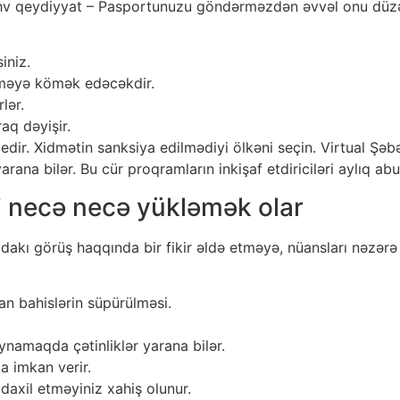
əhv qeydiyyat – Pasportunuzu göndərməzdən əvvəl onu düzəl
iniz.
çməyə kömək edəcəkdir.
lər.
aq dəyişir.
r. Xidmətin sanksiya edilmədiyi ölkəni seçin. Virtual Şəbəkə
ana bilər. Bu cür proqramların inkişaf etdiriciləri aylıq abun
qi necə necə yükləmək olar
rşıdakı görüş haqqında bir fikir əldə etməyə, nüansları nəzə
an bahislərin süpürülməsi.
oynamaqda çətinliklər yarana bilər.
 imkan verir.
daxil etməyiniz xahiş olunur.