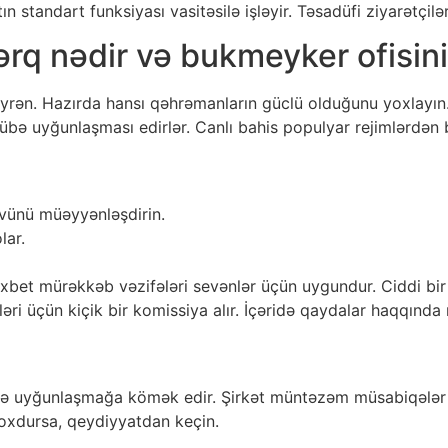
tın standart funksiyası vasitəsilə işləyir. Təsadüfi ziyarətçi
ərq nədir və bukmeyker ofisini
rən. Hazırda hansı qəhrəmanların güclü olduğunu yoxlayın. 
übə uyğunlaşması edirlər. Canlı bahis populyar rejimlərdən bi
vünü müəyyənləşdirin.
lar.
r 1xbet mürəkkəb vəzifələri sevənlər üçün uygundur. Ciddi b
ri üçün kiçik bir komissiya alır. İçəridə qaydalar haqqında
lərə uyğunlaşmağa kömək edir. Şirkət müntəzəm müsabiqələr 
z yoxdursa, qeydiyyatdan keçin.