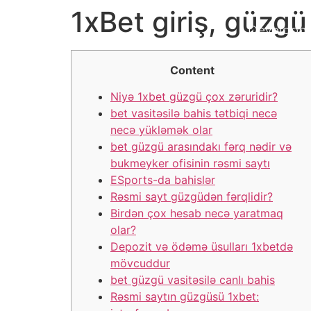
1xBet giriş, güzg
Developm
Content
Niyə 1xbet güzgü çox zəruridir?
bet vasitəsilə bahis tətbiqi necə
necə yükləmək olar
bet güzgü arasındakı fərq nədir və
bukmeyker ofisinin rəsmi saytı
ESports-da bahislər
Rəsmi sayt güzgüdən fərqlidir?
Birdən çox hesab necə yaratmaq
olar?
Depozit və ödəmə üsulları 1xbetdə
mövcuddur
bet güzgü vasitəsilə canlı bahis
Rəsmi saytın güzgüsü 1xbet: