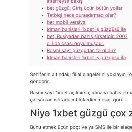
interfeysə baxış
bet güzgü: Giriş üçün bütün yollar
Tətbiqi necə quraşdırmaq olar?
bet mobil versiya
İdman bahisləri 1xbet iş güzgüsü ilə
bet, Rusiyadan bahis şirkətidir. 2007
ci ildə əsası qoyulmuşdur.
Rəsmi sayt güzgüdən fərqlidir?
İdman bahisləri 1xbet iş güzgüsü ilə
Səhifənin altındakı filial əlaqələrini yoxlayın.
göndərir.
Rəsmi sayt 1xbet açılmırsa, idmana bahis etmək
çalışarkən istifadəçi blokedici mesajı görür.
Niyə 1xbet güzgü çox z
Bunu etmək üçün poçt və ya SMS ilə bir əlaq