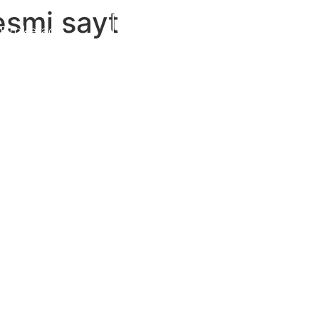
əsmi sayt
Contact Us
 Brokerage