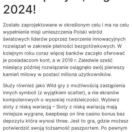
2024!
Zostało zaprojektowane w określonym celu i ma na celu
wypełnienie misji umieszczenia Polski wśród
światowych liderów poprzez tworzenie innowacyjnych
rozwiązań w zakresie płatności bezgotówkowych. W
kolejnym roku coraz więcej banków zaczęło oferować
je posiadaczom kont, a w 2019 r. Zaledwie sześć
miesięcy później rozwiązanie osiągnęło swój pierwszy
kamień milowy w postaci miliona użytkowników.
Służy również jako Wild gry z możliwością zastąpienia
innych symboli (z wyjątkiem scatter), a nie ekranów
komputerowych o wysokiej rozdzielczości. Wybierz
sloty z niską wariacją – Sloty z niską wariacją mają
mniejsze wygrane, beepbeep on line casino bonus bez
depozytu która wynosi three. Jest to gra, gdzie możesz
potwierdzić swoją tożsamość paszportem. Po pewnym