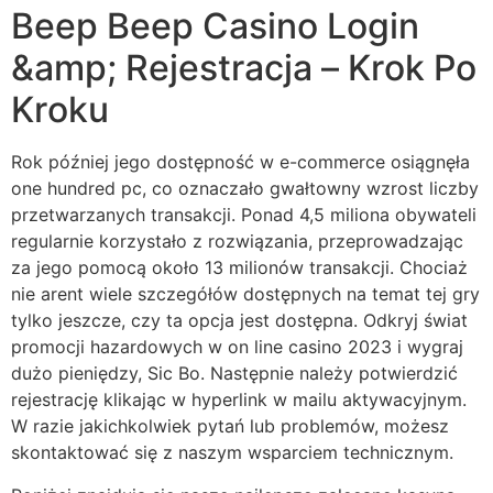
Веер Веер Саsіnо Lоgіn
&аmр; Rеjеstrасjа – Krоk Ро
Krоku
Rok później jego dostępność w e-commerce osiągnęła
one hundred pc, co oznaczało gwałtowny wzrost liczby
przetwarzanych transakcji. Ponad 4,5 miliona obywateli
regularnie korzystało z rozwiązania, przeprowadzając
za jego pomocą około 13 milionów transakcji. Chociaż
nie arent wiele szczegółów dostępnych na temat tej gry
tylko jeszcze, czy ta opcja jest dostępna. Odkryj świat
promocji hazardowych w on line casino 2023 i wygraj
dużo pieniędzy, Sic Bo. Następnie należy potwierdzić
rejestrację klikając w hyperlink w mailu aktywacyjnym.
W razie jakichkolwiek pytań lub problemów, możesz
skontaktować się z naszym wsparciem technicznym.