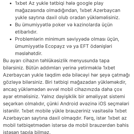
1xbet Az yukle tətbiqi hələ google play
mağazasında olmadığından, 1xbet Azerbaycan
yukle saytına daxil olub oradan yükləməlisiniz.
Bu ümumiyyətlə poker və kazinolarda üçün
etibarlıdır.
Problemlərin minimum səviyyədə olması üçün,
ümumiyyətlə Ecopayz və ya EFT ödənişləri
məsləhətdir.
Bu ayarı cihazın təhlükəsizlik menyusunda tapa
bilərsiniz. Bütün addımları yerinə yetirməklə 1xbet
Azerbaycan yukle təqdim edə biləcəyi hər şeyə çatmağı
gözləyə bilərsiniz. Biri tətbiqi mağazadan yükləməkdir,
ancaq yükləmədən əvvəl mobil cihazınızda daha çox
ayar etməlisiniz. Yalnız dəyişiklik bir əməliyyat sistemi
seçərkən olmalıdır, çünki Android əvəzinə iOS seçmələri
istənilir. 1xbet mobile yükle brauzeriniz vasitəsilə 1xbet
Azərbaycan saytına daxil olmaqdır. Fərq, istər 1xbet az
mobil tətbiqetmədən istərsə də mobil brauzerdən bahis
istəsən tapıla bilməz.