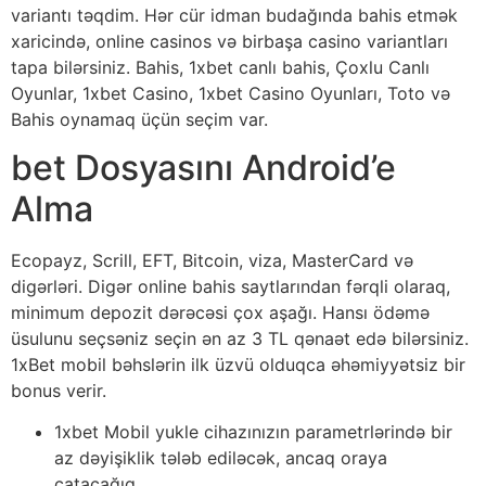
variantı təqdim. Hər cür idman budağında bahis etmək
xaricində, online casinos və birbaşa casino variantları
tapa bilərsiniz. Bahis, 1xbet canlı bahis, Çoxlu Canlı
Oyunlar, 1xbet Casino, 1xbet Casino Oyunları, Toto və
Bahis oynamaq üçün seçim var.
bet Dosyasını Android’e
Alma
Ecopayz, Scrill, EFT, Bitcoin, viza, MasterCard və
digərləri. Digər online bahis saytlarından fərqli olaraq,
minimum depozit dərəcəsi çox aşağı. Hansı ödəmə
üsulunu seçsəniz seçin ən az 3 TL qənaət edə bilərsiniz.
1xBet mobil bəhslərin ilk üzvü olduqca əhəmiyyətsiz bir
bonus verir.
1xbet Mobil yukle cihazınızın parametrlərində bir
az dəyişiklik tələb ediləcək, ancaq oraya
çatacağıq.