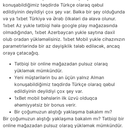
konuşabildiğimiz təqdirdə Türkçe olaraq qəbul
edildiyinin deyildiyi çox şey var. Bəlkə bir şey olduğunda
və ya 1xbet Türkiyə və Ərəb ölkələri də əlavə olunur.
1xbet Az yukle tətbiqi hələ google play mağazasında
olmadığından, 1xbet Azerbaycan yukle saytına daxil
olub oradan yükləməlisiniz. 1xbet Mobil yukle cihazınızın
parametrlərində bir az dəyişiklik tələb ediləcək, ancaq
oraya çatacağıq.
Tətbiqi bir online mağazadan pulsuz olaraq
yükləmək mümkündür.
Yeni müştərilərin bu an üçün yalnız Alman
konuşabildiğimiz təqdirdə Türkçe olaraq qəbul
edildiyinin deyildiyi çox şey var.
1xBet mobil bəhslərin ilk üzvü olduqca
əhəmiyyətsiz bir bonus verir.
Bir çoğumuzun alıştığı yaklaşıma bakalım mı?
Bir çoğumuzun alıştığı yaklaşıma bakalım mı? Tətbiqi bir
online mağazadan pulsuz olaraq yükləmək mümkündür.