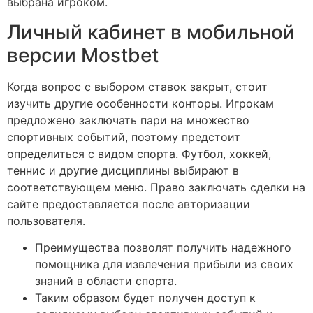
выбрана игроком.
Личный кабинет в мобильной
версии Mostbet
Когда вопрос с выбором ставок закрыт, стоит
изучить другие особенности конторы. Игрокам
предложено заключать пари на множество
спортивных событий, поэтому предстоит
определиться с видом спорта. Футбол, хоккей,
теннис и другие дисциплины выбирают в
соответствующем меню. Право заключать сделки на
сайте предоставляется после авторизации
пользователя.
Преимущества позволят получить надежного
помощника для извлечения прибыли из своих
знаний в области спорта.
Таким образом будет получен доступ к