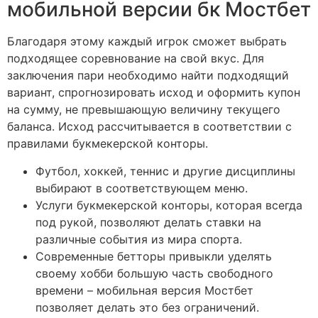
мобильной версии бк Мостбет
Благодаря этому каждый игрок сможет выбрать
подходящее соревнование на свой вкус. Для
заключения пари необходимо найти подходящий
вариант, спрогнозировать исход и оформить купон
на сумму, не превышающую величину текущего
баланса. Исход рассчитывается в соответствии с
правилами букмекерской конторы.
Футбол, хоккей, теннис и другие дисциплины
выбирают в соответствующем меню.
Услуги букмекерской конторы, которая всегда
под рукой, позволяют делать ставки на
различные события из мира спорта.
Современные бетторы привыкли уделять
своему хобби большую часть свободного
времени – мобильная версия Мостбет
позволяет делать это без ограничений.