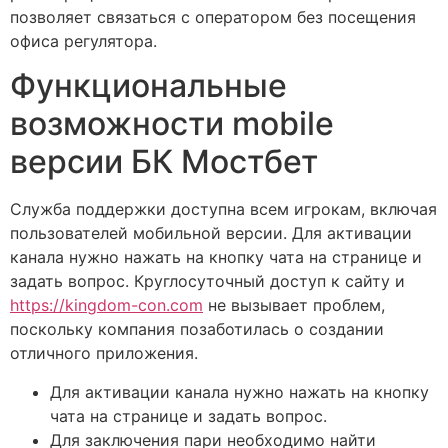
позволяет связаться с оператором без посещения
офиса регулятора.
Функциональные
возможности mobile
версии БК Мостбет
Служба поддержки доступна всем игрокам, включая
пользователей мобильной версии. Для активации
канала нужно нажать на кнопку чата на странице и
задать вопрос. Круглосуточный доступ к сайту и
https://kingdom-con.com
не вызывает проблем,
поскольку компания позаботилась о создании
отличного приложения.
Для активации канала нужно нажать на кнопку
чата на странице и задать вопрос.
Для заключения пари необходимо найти