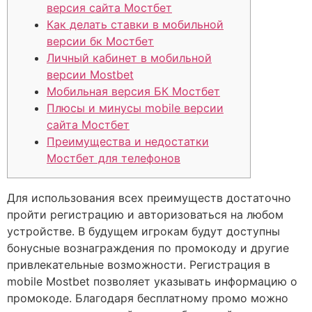
версия сайта Мостбет
Как делать ставки в мобильной
версии бк Мостбет
Личный кабинет в мобильной
версии Mostbet
Мобильная версия БК Мостбет
Плюсы и минусы mobile версии
сайта Мостбет
Преимущества и недостатки
Мостбет для телефонов
Для использования всех преимуществ достаточно
пройти регистрацию и авторизоваться на любом
устройстве. В будущем игрокам будут доступны
бонусные вознаграждения по промокоду и другие
привлекательные возможности. Регистрация в
mobile Mostbet позволяет указывать информацию о
промокоде. Благодаря бесплатному промо можно