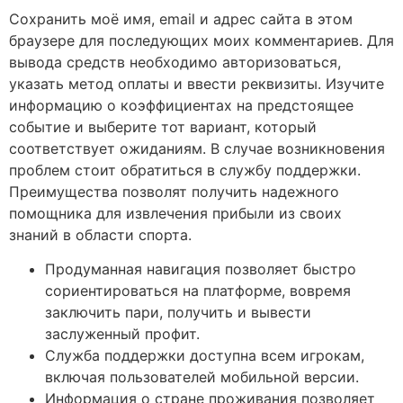
Сохранить моё имя, email и адрес сайта в этом
браузере для последующих моих комментариев. Для
вывода средств необходимо авторизоваться,
указать метод оплаты и ввести реквизиты. Изучите
информацию о коэффициентах на предстоящее
событие и выберите тот вариант, который
соответствует ожиданиям. В случае возникновения
проблем стоит обратиться в службу поддержки.
Преимущества позволят получить надежного
помощника для извлечения прибыли из своих
знаний в области спорта.
Продуманная навигация позволяет быстро
сориентироваться на платформе, вовремя
заключить пари, получить и вывести
заслуженный профит.
Служба поддержки доступна всем игрокам,
включая пользователей мобильной версии.
Информация о стране проживания позволяет