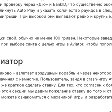
 проверку через «Дію» и BankID, что существенно эко
ликнуть Auto Play и указать количество раундов в спец
выигрыши. При высокой они выпадают редко и крупные,
и свой, обычно не менее 100 гривен. Некоторые заве
при выборе сайта с целью игры в Aviator. Чтобы попо
виатор
аково – взлетает воздушный корабль и через некоторо
ачиная с немногие. Пользователь, зайдя в crash-игру Av
же краткое сделать ставку. Для тех, кто согласен к бо
В этой секции мы дадим пожелание ставку до того и ст
 можете ознакомиться с механикой игры и разработат